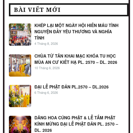
BÀI VIẾT MỚI
KHÉP LẠI MỘT NGÀY HỘI HIẾN MÁU TÌNH
NGUYỆN ĐẦY YÊU THƯƠNG VÀ NGHĨA
TÌNH
4 Tháng 8, 2026
CHÙA TỪ TÂN KHAI MẠC KHÓA TU HỌC
MÙA AN CƯ KIẾT HẠ PL. 2570 – DL. 2026
10 Tháng 6, 2026
ĐẠI LỄ PHẬT ĐẢN PL.2570 – DL.2026
6 Tháng 6, 2026
DÂNG HOA CÚNG PHẬT & LỄ TẮM PHẬT
KÍNH MỪNG ĐẠI LỄ PHẬT ĐẢN PL. 2570 –
DL. 2026