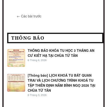
← Các bài trước
THÔNG BÁO
THÔNG BÁO KHÓA TU HỌC 3 THÁNG AN
CƯ KIẾT HẠ TẠI CHÙA TỪ TÂN
6 Tháng 6, 2026
[Thông báo] LỊCH KHOÁ TU BÁT QUAN
TRAI VÀ LỊCH CHƯƠNG TRÌNH KHOÁ TU
TẬP THIỀN ĐỊNH NĂM BÍNH NGỌ 2026 TẠI
CHÙA TỪ TÂN
6 Tháng 3, 2026