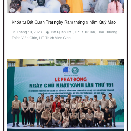
Khóa tu Bát Quan Trai ngày Rằm tháng 9 năm Quý Mão
,
,
31 Tháng 10, 2023
Bát Quan Trai
Chùa Từ Tân
Hòa Thượng
,
Thích Viên Giác
HT. Thích Viên Giác