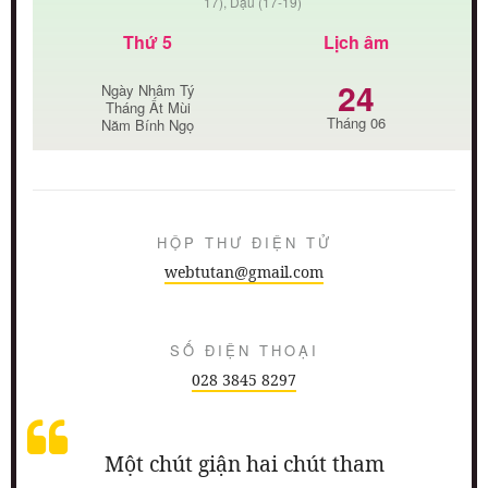
17), Dậu (17-19)
Thứ 5
Lịch âm
24
Ngày Nhâm Tý
Tháng Ất Mùi
Tháng 06
Năm Bính Ngọ
HỘP THƯ ĐIỆN TỬ
webtutan@gmail.com
SỐ ĐIỆN THOẠI
028 3845 8297
Một chút giận hai chút tham