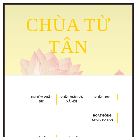
CHÙA TỪ
TÂN
TIN TỨC PHẬT
PHẬT GIÁO VÀ
PHẬT HỌC
SỰ
XÃ HỘI
HOẠT ĐỘNG
CHÙA TỪ TÂN