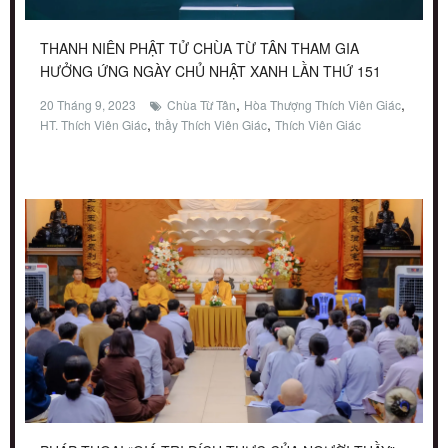
THANH NIÊN PHẬT TỬ CHÙA TỪ TÂN THAM GIA
HƯỞNG ỨNG NGÀY CHỦ NHẬT XANH LẦN THỨ 151
,
,
20 Tháng 9, 2023
Chùa Từ Tân
Hòa Thượng Thích Viên Giác
,
,
HT. Thích Viên Giác
thầy Thích Viên Giác
Thích Viên Giác