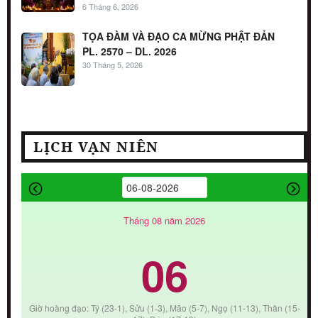
6 Tháng 6, 2026
TỌA ĐÀM VÀ ĐẠO CA MỪNG PHẬT ĐẢN
PL. 2570 – DL. 2026
30 Tháng 5, 2026
LỊCH VẠN NIÊN
Tháng 08 năm 2026
06
Giờ hoàng đạo: Tý (23-1), Sửu (1-3), Mão (5-7), Ngọ (11-13), Thân (15-