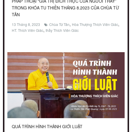
PHÁP THOẠI “GIÁ TRỊ ĐÍCH THỰC CỦA NGƯỜI THẦY”
TRONG KHÓA TU THIỀN THÁNG 8.2023 CỦA CHÙA TỪ
TÂN
,
,
13 Tháng 8, 2023
Chùa Từ Tân
Hòa Thượng Thích Viên Giác
,
HT. Thích Viên Giác
thầy Thích Viên Giác
QUÁ TRÌNH HÌNH THÀNH GIỚI LUẬT