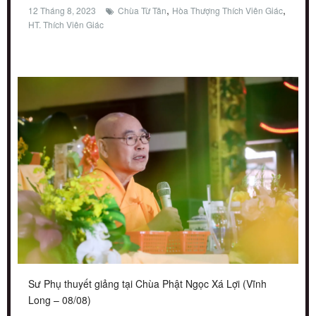
,
,
12 Tháng 8, 2023
Chùa Từ Tân
Hòa Thượng Thích Viên Giác
HT. Thích Viên Giác
Sư Phụ thuyết giảng tại Chùa Phật Ngọc Xá Lợi (Vĩnh
Long – 08/08)