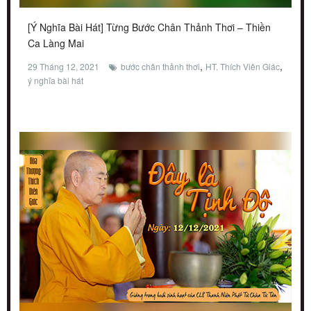
[Ý Nghĩa Bài Hát] Từng Bước Chân Thảnh Thơi – Thiền
Ca Làng Mai
,
,
29 Tháng 12, 2021
bước chân thảnh thơi
HT. Thích Viên Giác
ý nghĩa bài hát