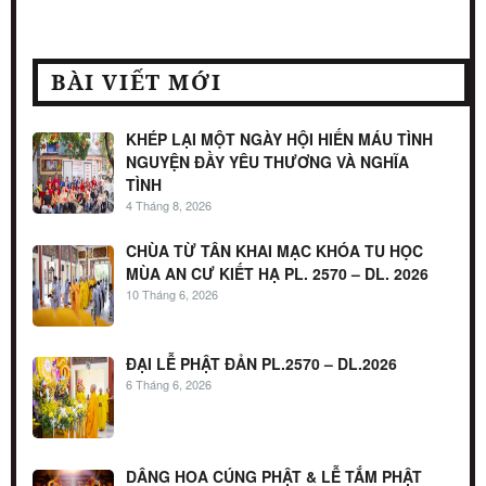
BÀI VIẾT MỚI
KHÉP LẠI MỘT NGÀY HỘI HIẾN MÁU TÌNH
NGUYỆN ĐẦY YÊU THƯƠNG VÀ NGHĨA
TÌNH
4 Tháng 8, 2026
CHÙA TỪ TÂN KHAI MẠC KHÓA TU HỌC
MÙA AN CƯ KIẾT HẠ PL. 2570 – DL. 2026
10 Tháng 6, 2026
ĐẠI LỄ PHẬT ĐẢN PL.2570 – DL.2026
6 Tháng 6, 2026
DÂNG HOA CÚNG PHẬT & LỄ TẮM PHẬT