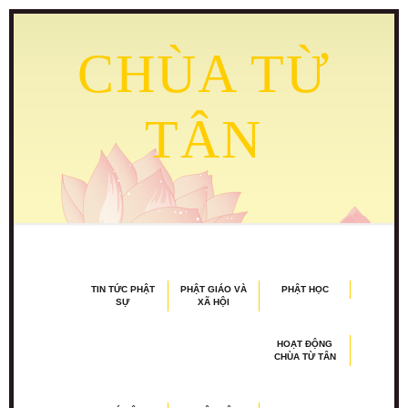
CHÙA TỪ
TÂN
TIN TỨC PHẬT
PHẬT GIÁO VÀ
PHẬT HỌC
SỰ
XÃ HỘI
HOẠT ĐỘNG
CHÙA TỪ TÂN