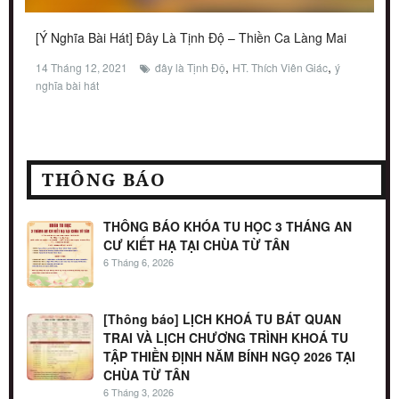
[Ý Nghĩa Bài Hát] Đây Là Tịnh Độ – Thiền Ca Làng Mai
,
,
14 Tháng 12, 2021
đây là Tịnh Độ
HT. Thích Viên Giác
ý
nghĩa bài hát
THÔNG BÁO
THÔNG BÁO KHÓA TU HỌC 3 THÁNG AN
CƯ KIẾT HẠ TẠI CHÙA TỪ TÂN
6 Tháng 6, 2026
[Thông báo] LỊCH KHOÁ TU BÁT QUAN
TRAI VÀ LỊCH CHƯƠNG TRÌNH KHOÁ TU
TẬP THIỀN ĐỊNH NĂM BÍNH NGỌ 2026 TẠI
CHÙA TỪ TÂN
6 Tháng 3, 2026