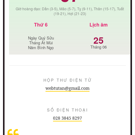
Giờ hoàng đạo: Dần (3-5), Mão (5-7), Tỵ (9-11), Thân (15-17), Tuất
(19-21), Hợi (21-23)
Thứ 6
Lịch âm
25
Ngày Quý Sửu
Tháng Ất Mùi
Tháng 06
Năm Bính Ngọ
HỘP THƯ ĐIỆN TỬ
webtutan@gmail.com
SỐ ĐIỆN THOẠI
028 3845 8297