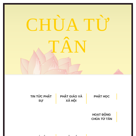
CHÙA TỪ
TÂN
TIN TỨC PHẬT
PHẬT GIÁO VÀ
PHẬT HỌC
SỰ
XÃ HỘI
HOẠT ĐỘNG
CHÙA TỪ TÂN