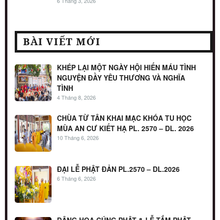
6 Tháng 3, 2026
BÀI VIẾT MỚI
KHÉP LẠI MỘT NGÀY HỘI HIẾN MÁU TÌNH
NGUYỆN ĐẦY YÊU THƯƠNG VÀ NGHĨA
TÌNH
4 Tháng 8, 2026
CHÙA TỪ TÂN KHAI MẠC KHÓA TU HỌC
MÙA AN CƯ KIẾT HẠ PL. 2570 – DL. 2026
10 Tháng 6, 2026
ĐẠI LỄ PHẬT ĐẢN PL.2570 – DL.2026
6 Tháng 6, 2026
DÂNG HOA CÚNG PHẬT & LỄ TẮM PHẬT