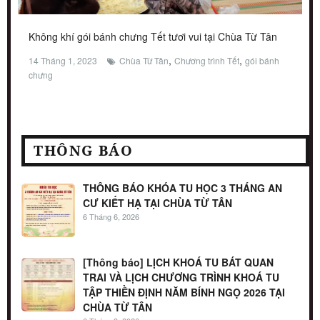
Không khí gói bánh chưng Tết tươi vui tại Chùa Từ Tân
,
,
14 Tháng 1, 2023
Chùa Từ Tân
Chương trình Tết
gói bánh
chưng
THÔNG BÁO
THÔNG BÁO KHÓA TU HỌC 3 THÁNG AN
CƯ KIẾT HẠ TẠI CHÙA TỪ TÂN
6 Tháng 6, 2026
[Thông báo] LỊCH KHOÁ TU BÁT QUAN
TRAI VÀ LỊCH CHƯƠNG TRÌNH KHOÁ TU
TẬP THIỀN ĐỊNH NĂM BÍNH NGỌ 2026 TẠI
CHÙA TỪ TÂN