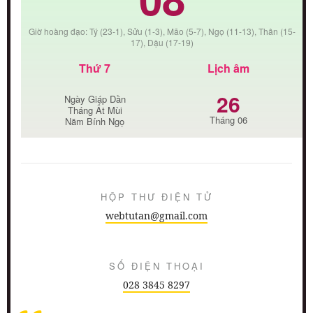
Giờ hoàng đạo: Tý (23-1), Sửu (1-3), Mão (5-7), Ngọ (11-13), Thân (15-
17), Dậu (17-19)
Thứ 7
Lịch âm
26
Ngày Giáp Dần
Tháng Ất Mùi
Tháng 06
Năm Bính Ngọ
HỘP THƯ ĐIỆN TỬ
webtutan@gmail.com
SỐ ĐIỆN THOẠI
028 3845 8297