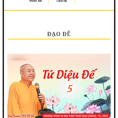
PHÁP ÂM
LIÊN HỆ
ĐẠO ĐẾ