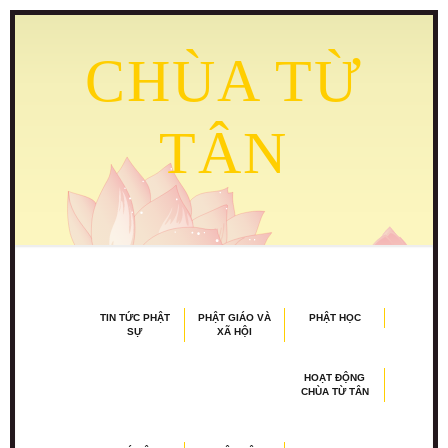
CHÙA TỪ
TÂN
TIN TỨC PHẬT
PHẬT GIÁO VÀ
PHẬT HỌC
SỰ
XÃ HỘI
HOẠT ĐỘNG
CHÙA TỪ TÂN