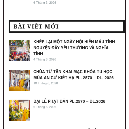
6 Tháng 3, 2026
BÀI VIẾT MỚI
KHÉP LẠI MỘT NGÀY HỘI HIẾN MÁU TÌNH
NGUYỆN ĐẦY YÊU THƯƠNG VÀ NGHĨA
TÌNH
4 Tháng 8, 2026
CHÙA TỪ TÂN KHAI MẠC KHÓA TU HỌC
MÙA AN CƯ KIẾT HẠ PL. 2570 – DL. 2026
10 Tháng 6, 2026
ĐẠI LỄ PHẬT ĐẢN PL.2570 – DL.2026
6 Tháng 6, 2026