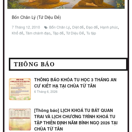
Bốn Chân Lý (Tứ Diệu Đế)
,
,
,
,
7 Tháng 12, 2010
Bốn Chân Lý
Diệt đế
Đạo đế
Hạnh phúc
,
,
,
,
Khổ đế
Tám chánh đạo
Tập đế
Tứ Diệu Đế
Tu tập
THÔNG BÁO
THÔNG BÁO KHÓA TU HỌC 3 THÁNG AN
CƯ KIẾT HẠ TẠI CHÙA TỪ TÂN
6 Tháng 6, 2026
[Thông báo] LỊCH KHOÁ TU BÁT QUAN
TRAI VÀ LỊCH CHƯƠNG TRÌNH KHOÁ TU
TẬP THIỀN ĐỊNH NĂM BÍNH NGỌ 2026 TẠI
CHÙA TỪ TÂN