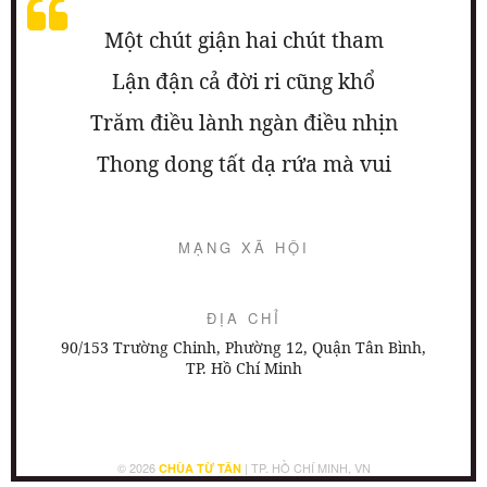
Một chút giận hai chút tham
Lận đận cả đời ri cũng khổ
Trăm điều lành ngàn điều nhịn
Thong dong tất dạ rứa mà vui
MẠNG XÃ HỘI
ĐỊA CHỈ
90/153 Trường Chinh, Phường 12, Quận Tân Bình,
TP. Hồ Chí Minh
© 2026
| TP. HỒ CHÍ MINH, VN
CHÙA TỪ TÂN