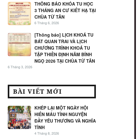
THÔNG BÁO KHÓA TU HỌC
3 THÁNG AN CƯ KIẾT HẠ TẠI
CHÙA TỪ TÂN
6 Tháng 6, 2026
[Thông báo] LỊCH KHOÁ TU
BÁT QUAN TRAI VÀ LỊCH
CHƯƠNG TRÌNH KHOÁ TU
TẬP THIỀN ĐỊNH NĂM BÍNH
NGỌ 2026 TẠI CHÙA TỪ TÂN
6 Tháng 3, 2026
BÀI VIẾT MỚI
KHÉP LẠI MỘT NGÀY HỘI
HIẾN MÁU TÌNH NGUYỆN
ĐẦY YÊU THƯƠNG VÀ NGHĨA
TÌNH
4 Tháng 8, 2026