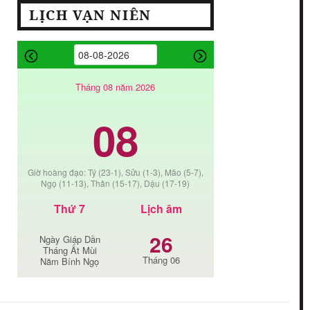
LỊCH VẠN NIÊN
Tháng 08 năm 2026
08
Giờ hoàng đạo: Tý (23-1), Sửu (1-3), Mão (5-7),
Ngọ (11-13), Thân (15-17), Dậu (17-19)
Thứ 7
Lịch âm
26
Ngày Giáp Dần
Tháng Ất Mùi
Tháng 06
Năm Bính Ngọ