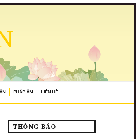
N
TÂN
PHÁP ÂM
LIÊN HỆ
THÔNG BÁO