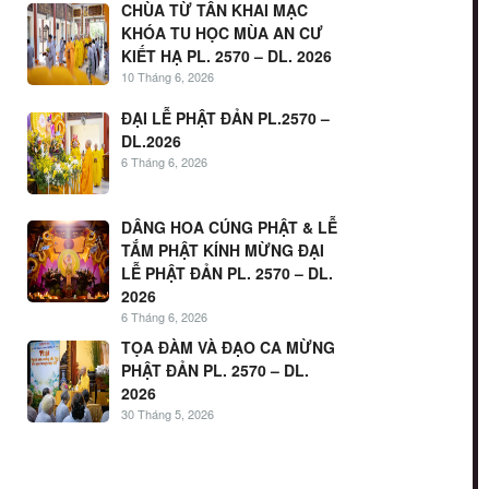
CHÙA TỪ TÂN KHAI MẠC
KHÓA TU HỌC MÙA AN CƯ
KIẾT HẠ PL. 2570 – DL. 2026
10 Tháng 6, 2026
ĐẠI LỄ PHẬT ĐẢN PL.2570 –
DL.2026
6 Tháng 6, 2026
DÂNG HOA CÚNG PHẬT & LỄ
TẮM PHẬT KÍNH MỪNG ĐẠI
LỄ PHẬT ĐẢN PL. 2570 – DL.
2026
6 Tháng 6, 2026
TỌA ĐÀM VÀ ĐẠO CA MỪNG
PHẬT ĐẢN PL. 2570 – DL.
2026
30 Tháng 5, 2026