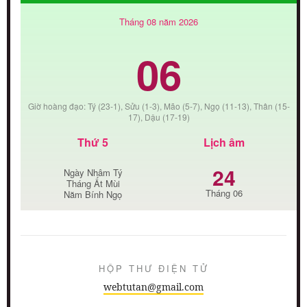
Tháng 08 năm 2026
06
Giờ hoàng đạo: Tý (23-1), Sửu (1-3), Mão (5-7), Ngọ (11-13), Thân (15-
17), Dậu (17-19)
Thứ 5
Lịch âm
24
Ngày Nhâm Tý
Tháng Ất Mùi
Tháng 06
Năm Bính Ngọ
HỘP THƯ ĐIỆN TỬ
webtutan@gmail.com