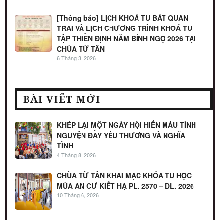
[Thông báo] LỊCH KHOÁ TU BÁT QUAN
TRAI VÀ LỊCH CHƯƠNG TRÌNH KHOÁ TU
TẬP THIỀN ĐỊNH NĂM BÍNH NGỌ 2026 TẠI
CHÙA TỪ TÂN
6 Tháng 3, 2026
BÀI VIẾT MỚI
KHÉP LẠI MỘT NGÀY HỘI HIẾN MÁU TÌNH
NGUYỆN ĐẦY YÊU THƯƠNG VÀ NGHĨA
TÌNH
4 Tháng 8, 2026
CHÙA TỪ TÂN KHAI MẠC KHÓA TU HỌC
MÙA AN CƯ KIẾT HẠ PL. 2570 – DL. 2026
10 Tháng 6, 2026