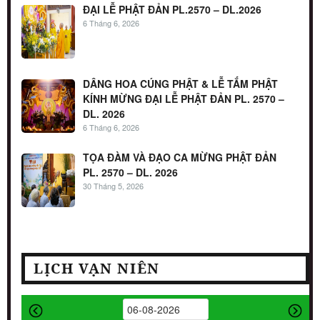
ĐẠI LỄ PHẬT ĐẢN PL.2570 – DL.2026
6 Tháng 6, 2026
DÂNG HOA CÚNG PHẬT & LỄ TẮM PHẬT
KÍNH MỪNG ĐẠI LỄ PHẬT ĐẢN PL. 2570 –
DL. 2026
6 Tháng 6, 2026
TỌA ĐÀM VÀ ĐẠO CA MỪNG PHẬT ĐẢN
PL. 2570 – DL. 2026
30 Tháng 5, 2026
LỊCH VẠN NIÊN