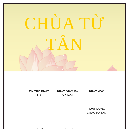
CHÙA TỪ
TÂN
TIN TỨC PHẬT
PHẬT GIÁO VÀ
PHẬT HỌC
SỰ
XÃ HỘI
HOẠT ĐỘNG
CHÙA TỪ TÂN