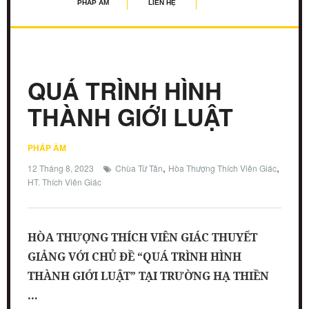
PHÁP ÂM
LIÊN HỆ
QUÁ TRÌNH HÌNH
THÀNH GIỚI LUẬT
PHÁP ÂM
,
,
12 Tháng 8, 2023
Chùa Từ Tân
Hòa Thượng Thích Viên Giác
HT. Thích Viên Giác
HÒA THƯỢNG THÍCH VIÊN GIÁC THUYẾT
GIẢNG VỚI CHỦ ĐỀ “QUÁ TRÌNH HÌNH
THÀNH GIỚI LUẬT” TẠI TRƯỜNG HẠ THIỀN
…