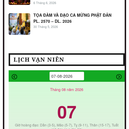
6 Tháng 6, 2026
TỌA ĐÀM VÀ ĐẠO CA MỪNG PHẬT ĐẢN
PL. 2570 – DL. 2026
30 Tháng 5, 2026
LỊCH VẠN NIÊN
Tháng 08 năm 2026
07
Giờ hoàng đạo: Dần (3-5), Mão (5-7), Tỵ (9-11), Thân (15-17), Tuất