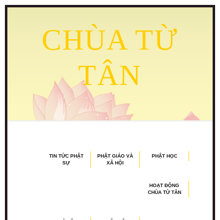
CHÙA TỪ
TÂN
TIN TỨC PHẬT
PHẬT GIÁO VÀ
PHẬT HỌC
SỰ
XÃ HỘI
HOẠT ĐỘNG
CHÙA TỪ TÂN