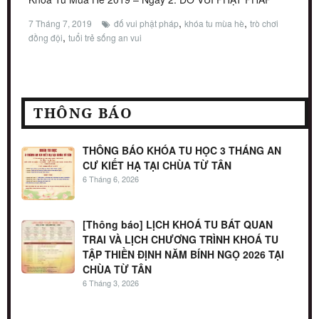
,
,
7 Tháng 7, 2019
đố vui phật pháp
khóa tu mùa hè
trò chơi
,
đồng đội
tuổi trẻ sống an vui
THÔNG BÁO
THÔNG BÁO KHÓA TU HỌC 3 THÁNG AN
CƯ KIẾT HẠ TẠI CHÙA TỪ TÂN
6 Tháng 6, 2026
[Thông báo] LỊCH KHOÁ TU BÁT QUAN
TRAI VÀ LỊCH CHƯƠNG TRÌNH KHOÁ TU
TẬP THIỀN ĐỊNH NĂM BÍNH NGỌ 2026 TẠI
CHÙA TỪ TÂN
6 Tháng 3, 2026