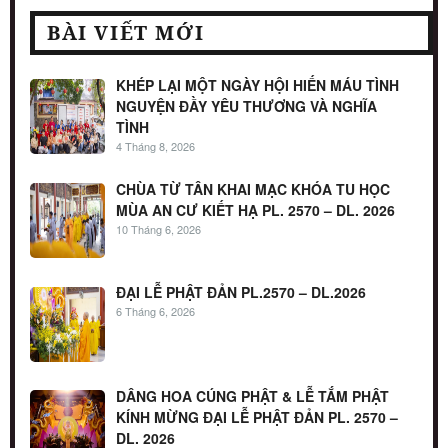
BÀI VIẾT MỚI
KHÉP LẠI MỘT NGÀY HỘI HIẾN MÁU TÌNH
NGUYỆN ĐẦY YÊU THƯƠNG VÀ NGHĨA
TÌNH
4 Tháng 8, 2026
CHÙA TỪ TÂN KHAI MẠC KHÓA TU HỌC
MÙA AN CƯ KIẾT HẠ PL. 2570 – DL. 2026
10 Tháng 6, 2026
ĐẠI LỄ PHẬT ĐẢN PL.2570 – DL.2026
6 Tháng 6, 2026
DÂNG HOA CÚNG PHẬT & LỄ TẮM PHẬT
KÍNH MỪNG ĐẠI LỄ PHẬT ĐẢN PL. 2570 –
DL. 2026