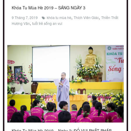
Khóa Tu Mùa Hè 2019 – SÁNG NGÀY 3
,
,
9 Tháng 7, 2019
khóa tu mùa hè
Thích Viên Giác
Thiền Thất
,
Hương Vân
tuổi trẻ sống an vui
Khóa Tu Mùa Hè 2019 – Ngày 2: ĐỐ VUI PHẬT PHÁP