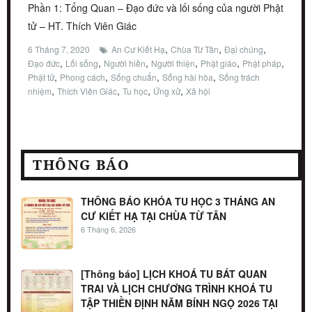
Phần 1: Tổng Quan – Đạo đức và lối sống của người Phật
tử – HT. Thích Viên Giác
,
,
,
6 Tháng 7, 2020
An Cư Kiết Hạ
Chùa Từ Tân
Đại chúng
,
,
,
,
,
,
Đạo đức
Lối sống
Người hiền
Người thiện
Phật giáo
Phật pháp
,
,
,
,
Phật tử
Phong cách
Sống chuẩn
Sống hài hòa
Sống trách
,
,
,
,
nhiệm
Thích Viên Giác
Tu học
Ứng xử
Xã hội
THÔNG BÁO
THÔNG BÁO KHÓA TU HỌC 3 THÁNG AN
CƯ KIẾT HẠ TẠI CHÙA TỪ TÂN
6 Tháng 6, 2026
[Thông báo] LỊCH KHOÁ TU BÁT QUAN
TRAI VÀ LỊCH CHƯƠNG TRÌNH KHOÁ TU
TẬP THIỀN ĐỊNH NĂM BÍNH NGỌ 2026 TẠI