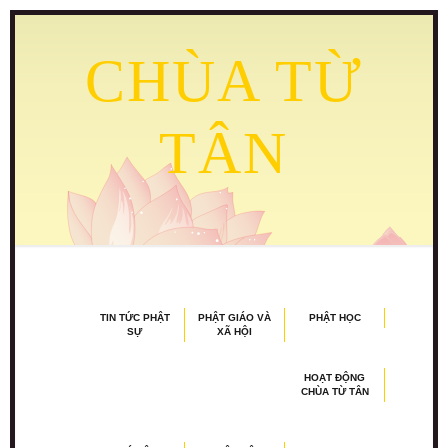
CHÙA TỪ
TÂN
TIN TỨC PHẬT
PHẬT GIÁO VÀ
PHẬT HỌC
SỰ
XÃ HỘI
HOẠT ĐỘNG
CHÙA TỪ TÂN