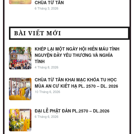
CHÙA TỪ TÂN
6 Tháng 3, 2026
BÀI VIẾT MỚI
KHÉP LẠI MỘT NGÀY HỘI HIẾN MÁU TÌNH
NGUYỆN ĐẦY YÊU THƯƠNG VÀ NGHĨA
TÌNH
4 Tháng 8, 2026
CHÙA TỪ TÂN KHAI MẠC KHÓA TU HỌC
MÙA AN CƯ KIẾT HẠ PL. 2570 – DL. 2026
10 Tháng 6, 2026
ĐẠI LỄ PHẬT ĐẢN PL.2570 – DL.2026
6 Tháng 6, 2026