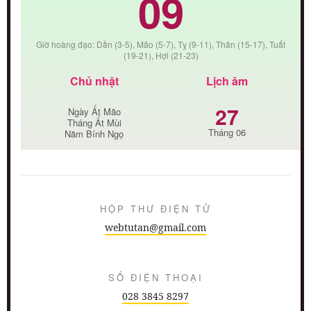
09
Giờ hoàng đạo: Dần (3-5), Mão (5-7), Tỵ (9-11), Thân (15-17), Tuất
(19-21), Hợi (21-23)
Chủ nhật
Lịch âm
27
Ngày Ất Mão
Tháng Ất Mùi
Tháng 06
Năm Bính Ngọ
HỘP THƯ ĐIỆN TỬ
webtutan@gmail.com
SỐ ĐIỆN THOẠI
028 3845 8297