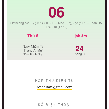
06
Giờ hoàng đạo: Tý (23-1), Sửu (1-3), Mão (5-7), Ngọ (11-13), Thân (15-
17), Dậu (17-19)
Thứ 5
Lịch âm
24
Ngày Nhâm Tý
Tháng Ất Mùi
Tháng 06
Năm Bính Ngọ
HỘP THƯ ĐIỆN TỬ
webtutan@gmail.com
SỐ ĐIỆN THOẠI