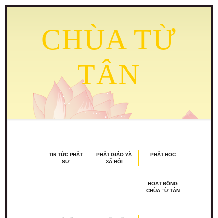
CHÙA TỪ
TÂN
TIN TỨC PHẬT
PHẬT GIÁO VÀ
PHẬT HỌC
SỰ
XÃ HỘI
HOẠT ĐỘNG
CHÙA TỪ TÂN