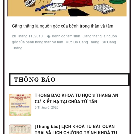
Căng thăng là nguồn gốc của bệnh trong thân và tâm
,
28 Tháng 11, 2010
bệnh do tâm sinh
Căng thăng là nguồn
,
,
gốc của bệnh trong thân và tâm
Mức Độ Căng Thẳng
Sự Căng
Thẳng
THÔNG BÁO
THÔNG BÁO KHÓA TU HỌC 3 THÁNG AN
CƯ KIẾT HẠ TẠI CHÙA TỪ TÂN
6 Tháng 6, 2026
[Thông báo] LỊCH KHOÁ TU BÁT QUAN
TRAI VÀ LỊCH CHƯƠNG TRÌNH KHOÁ TU