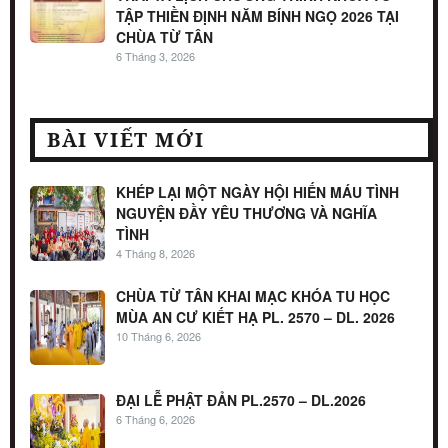
TẬP THIỀN ĐỊNH NĂM BÍNH NGỌ 2026 TẠI
CHÙA TỪ TÂN
6 Tháng 3, 2026
BÀI VIẾT MỚI
KHÉP LẠI MỘT NGÀY HỘI HIẾN MÁU TÌNH
NGUYỆN ĐẦY YÊU THƯƠNG VÀ NGHĨA
TÌNH
4 Tháng 8, 2026
CHÙA TỪ TÂN KHAI MẠC KHÓA TU HỌC
MÙA AN CƯ KIẾT HẠ PL. 2570 – DL. 2026
10 Tháng 6, 2026
ĐẠI LỄ PHẬT ĐẢN PL.2570 – DL.2026
6 Tháng 6, 2026