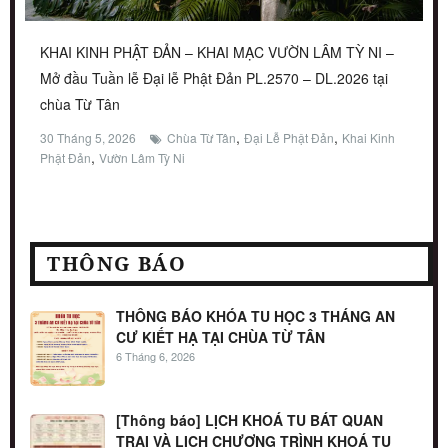
KHAI KINH PHẬT ĐẢN – KHAI MẠC VƯỜN LÂM TỲ NI –
Mở đầu Tuần lễ Đại lễ Phật Đản PL.2570 – DL.2026 tại
chùa Từ Tân
,
,
30 Tháng 5, 2026
Chùa Từ Tân
Đại Lễ Phật Đản
Khai Kinh
,
Phật Đản
Vườn Lâm Tỳ Ni
THÔNG BÁO
THÔNG BÁO KHÓA TU HỌC 3 THÁNG AN
CƯ KIẾT HẠ TẠI CHÙA TỪ TÂN
6 Tháng 6, 2026
[Thông báo] LỊCH KHOÁ TU BÁT QUAN
TRAI VÀ LỊCH CHƯƠNG TRÌNH KHOÁ TU