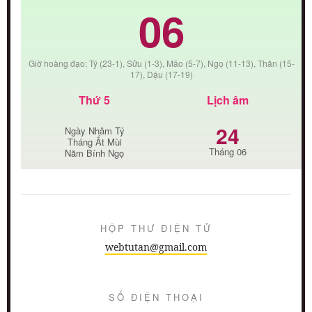
06
Giờ hoàng đạo: Tý (23-1), Sửu (1-3), Mão (5-7), Ngọ (11-13), Thân (15-
17), Dậu (17-19)
Thứ 5
Lịch âm
24
Ngày Nhâm Tý
Tháng Ất Mùi
Tháng 06
Năm Bính Ngọ
HỘP THƯ ĐIỆN TỬ
webtutan@gmail.com
SỐ ĐIỆN THOẠI