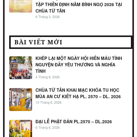
TẬP THIỀN ĐỊNH NĂM BÍNH NGỌ 2026 TẠI
CHÙA TỪ TÂN
6 Tháng 3, 2026
BÀI VIẾT MỚI
KHÉP LẠI MỘT NGÀY HỘI HIẾN MÁU TÌNH
NGUYỆN ĐẦY YÊU THƯƠNG VÀ NGHĨA
TÌNH
4 Tháng 8, 2026
CHÙA TỪ TÂN KHAI MẠC KHÓA TU HỌC
MÙA AN CƯ KIẾT HẠ PL. 2570 – DL. 2026
10 Tháng 6, 2026
ĐẠI LỄ PHẬT ĐẢN PL.2570 – DL.2026
6 Tháng 6, 2026