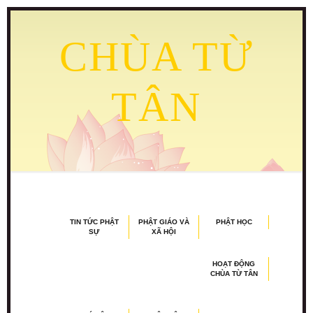
CHÙA TỪ
TÂN
TIN TỨC PHẬT
PHẬT GIÁO VÀ
PHẬT HỌC
SỰ
XÃ HỘI
HOẠT ĐỘNG
CHÙA TỪ TÂN