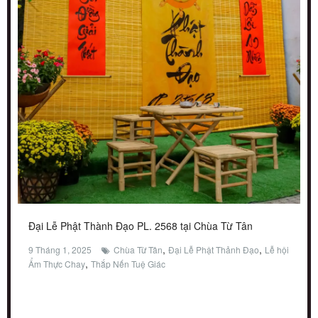
Đại Lễ Phật Thành Đạo PL. 2568 tại Chùa Từ Tân
,
,
9 Tháng 1, 2025
Chùa Từ Tân
Đại Lễ Phật Thảnh Đạo
Lễ hội
,
Ẩm Thực Chay
Thắp Nến Tuệ Giác