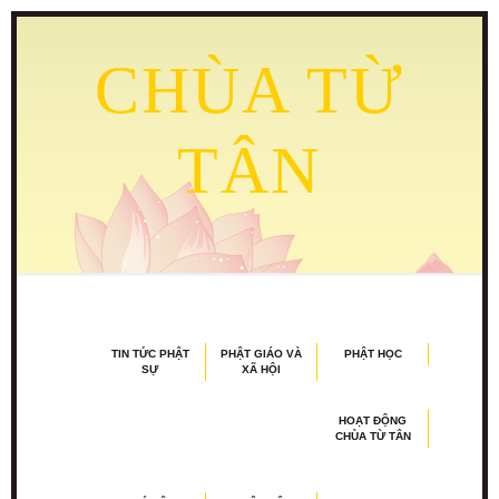
CHÙA TỪ
TÂN
TIN TỨC PHẬT
PHẬT GIÁO VÀ
PHẬT HỌC
SỰ
XÃ HỘI
HOẠT ĐỘNG
CHÙA TỪ TÂN