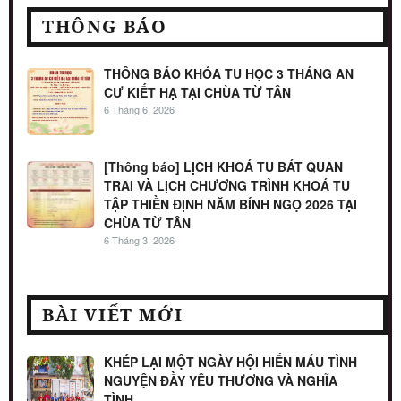
THÔNG BÁO
THÔNG BÁO KHÓA TU HỌC 3 THÁNG AN
CƯ KIẾT HẠ TẠI CHÙA TỪ TÂN
6 Tháng 6, 2026
[Thông báo] LỊCH KHOÁ TU BÁT QUAN
TRAI VÀ LỊCH CHƯƠNG TRÌNH KHOÁ TU
TẬP THIỀN ĐỊNH NĂM BÍNH NGỌ 2026 TẠI
CHÙA TỪ TÂN
6 Tháng 3, 2026
BÀI VIẾT MỚI
KHÉP LẠI MỘT NGÀY HỘI HIẾN MÁU TÌNH
NGUYỆN ĐẦY YÊU THƯƠNG VÀ NGHĨA
TÌNH