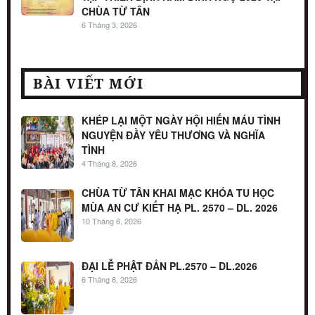
CHÙA TỪ TÂN
6 Tháng 3, 2026
BÀI VIẾT MỚI
KHÉP LẠI MỘT NGÀY HỘI HIẾN MÁU TÌNH
NGUYỆN ĐẦY YÊU THƯƠNG VÀ NGHĨA
TÌNH
4 Tháng 8, 2026
CHÙA TỪ TÂN KHAI MẠC KHÓA TU HỌC
MÙA AN CƯ KIẾT HẠ PL. 2570 – DL. 2026
10 Tháng 6, 2026
ĐẠI LỄ PHẬT ĐẢN PL.2570 – DL.2026
6 Tháng 6, 2026