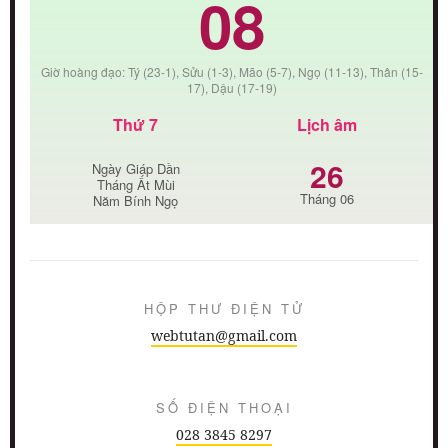
08
Giờ hoàng đạo: Tý (23-1), Sửu (1-3), Mão (5-7), Ngọ (11-13), Thân (15-
17), Dậu (17-19)
Thứ 7
Lịch âm
26
Ngày Giáp Dần
Tháng Ất Mùi
Tháng 06
Năm Bính Ngọ
HỘP THƯ ĐIỆN TỬ
webtutan@gmail.com
SỐ ĐIỆN THOẠI
028 3845 8297