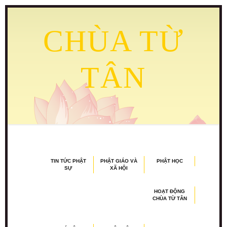
CHÙA TỪ
TÂN
TIN TỨC PHẬT
PHẬT GIÁO VÀ
PHẬT HỌC
SỰ
XÃ HỘI
HOẠT ĐỘNG
CHÙA TỪ TÂN