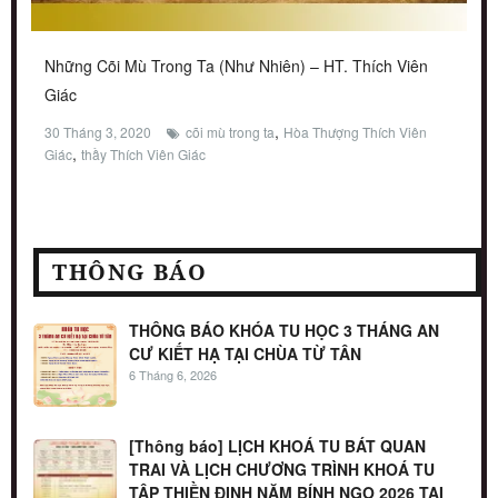
Những Cõi Mù Trong Ta (Như Nhiên) – HT. Thích Viên
Giác
,
30 Tháng 3, 2020
cõi mù trong ta
Hòa Thượng Thích Viên
,
Giác
thầy Thích Viên Giác
THÔNG BÁO
THÔNG BÁO KHÓA TU HỌC 3 THÁNG AN
CƯ KIẾT HẠ TẠI CHÙA TỪ TÂN
6 Tháng 6, 2026
[Thông báo] LỊCH KHOÁ TU BÁT QUAN
TRAI VÀ LỊCH CHƯƠNG TRÌNH KHOÁ TU
TẬP THIỀN ĐỊNH NĂM BÍNH NGỌ 2026 TẠI