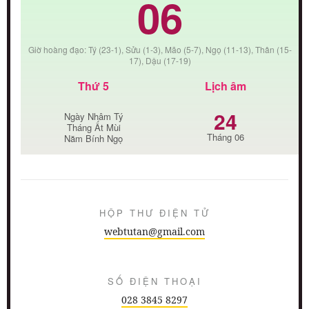
06
Giờ hoàng đạo: Tý (23-1), Sửu (1-3), Mão (5-7), Ngọ (11-13), Thân (15-
17), Dậu (17-19)
Thứ 5
Lịch âm
24
Ngày Nhâm Tý
Tháng Ất Mùi
Tháng 06
Năm Bính Ngọ
HỘP THƯ ĐIỆN TỬ
webtutan@gmail.com
SỐ ĐIỆN THOẠI
028 3845 8297