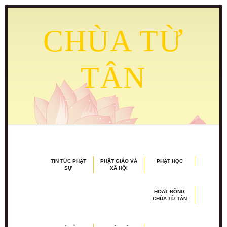
CHÙA TỪ
TÂN
TIN TỨC PHẬT
PHẬT GIÁO VÀ
PHẬT HỌC
SỰ
XÃ HỘI
HOẠT ĐỘNG
CHÙA TỪ TÂN