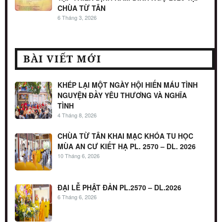
CHÙA TỪ TÂN
6 Tháng 3, 2026
BÀI VIẾT MỚI
KHÉP LẠI MỘT NGÀY HỘI HIẾN MÁU TÌNH
NGUYỆN ĐẦY YÊU THƯƠNG VÀ NGHĨA
TÌNH
4 Tháng 8, 2026
CHÙA TỪ TÂN KHAI MẠC KHÓA TU HỌC
MÙA AN CƯ KIẾT HẠ PL. 2570 – DL. 2026
10 Tháng 6, 2026
ĐẠI LỄ PHẬT ĐẢN PL.2570 – DL.2026
6 Tháng 6, 2026