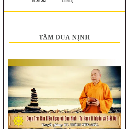
PHÁP ÂM
LIÊN HỆ
TÂM DUA NỊNH