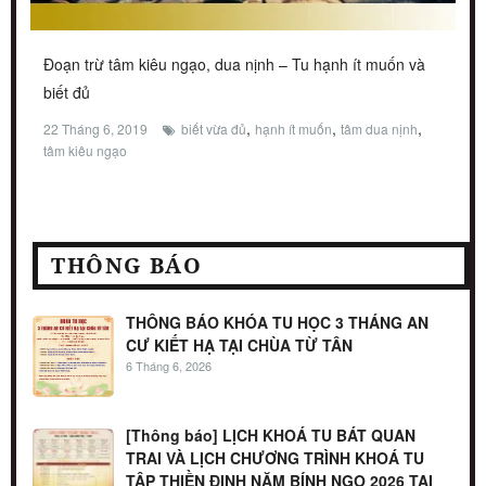
Đoạn trừ tâm kiêu ngạo, dua nịnh – Tu hạnh ít muốn và
biết đủ
,
,
,
22 Tháng 6, 2019
biết vừa đủ
hạnh ít muốn
tâm dua nịnh
tâm kiêu ngạo
THÔNG BÁO
THÔNG BÁO KHÓA TU HỌC 3 THÁNG AN
CƯ KIẾT HẠ TẠI CHÙA TỪ TÂN
6 Tháng 6, 2026
[Thông báo] LỊCH KHOÁ TU BÁT QUAN
TRAI VÀ LỊCH CHƯƠNG TRÌNH KHOÁ TU
TẬP THIỀN ĐỊNH NĂM BÍNH NGỌ 2026 TẠI