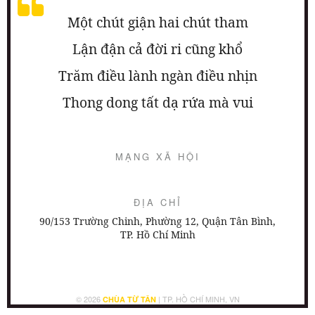
Một chút giận hai chút tham
Lận đận cả đời ri cũng khổ
Trăm điều lành ngàn điều nhịn
Thong dong tất dạ rứa mà vui
MẠNG XÃ HỘI
ĐỊA CHỈ
90/153 Trường Chinh, Phường 12, Quận Tân Bình,
TP. Hồ Chí Minh
© 2026
| TP. HỒ CHÍ MINH, VN
CHÙA TỪ TÂN