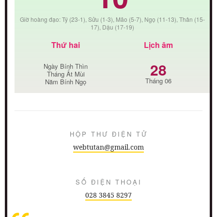
Giờ hoàng đạo: Tý (23-1), Sửu (1-3), Mão (5-7), Ngọ (11-13), Thân (15-
17), Dậu (17-19)
Thứ hai
Lịch âm
28
Ngày Bính Thìn
Tháng Ất Mùi
Tháng 06
Năm Bính Ngọ
HỘP THƯ ĐIỆN TỬ
webtutan@gmail.com
SỐ ĐIỆN THOẠI
028 3845 8297