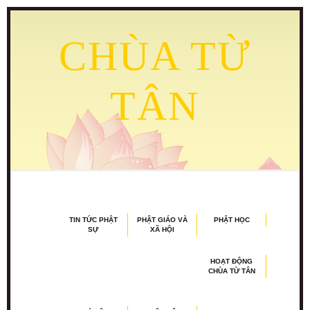
CHÙA TỪ
TÂN
TIN TỨC PHẬT
PHẬT GIÁO VÀ
PHẬT HỌC
SỰ
XÃ HỘI
HOẠT ĐỘNG
CHÙA TỪ TÂN