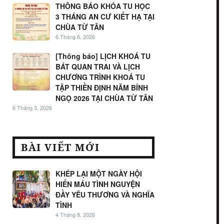
THÔNG BÁO KHÓA TU HỌC
3 THÁNG AN CƯ KIẾT HẠ TẠI
CHÙA TỪ TÂN
6 Tháng 6, 2026
[Thông báo] LỊCH KHOÁ TU
BÁT QUAN TRAI VÀ LỊCH
CHƯƠNG TRÌNH KHOÁ TU
TẬP THIỀN ĐỊNH NĂM BÍNH
NGỌ 2026 TẠI CHÙA TỪ TÂN
6 Tháng 3, 2026
BÀI VIẾT MỚI
KHÉP LẠI MỘT NGÀY HỘI
HIẾN MÁU TÌNH NGUYỆN
ĐẦY YÊU THƯƠNG VÀ NGHĨA
TÌNH
4 Tháng 8, 2026