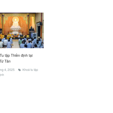
Tu tập Thiền định tại
Từ Tân
ng 4, 2025
Khoá tu tập
ịnh