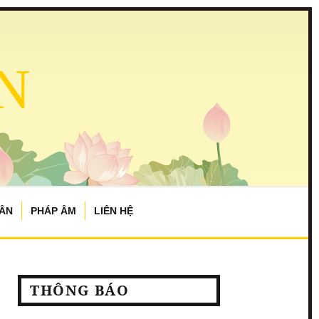
N
TÂN
PHÁP ÂM
LIÊN HỆ
THÔNG BÁO