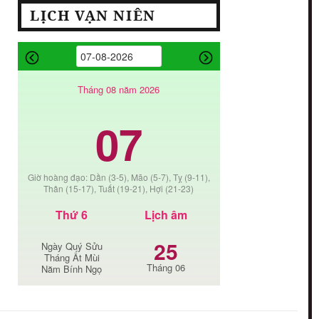
LỊCH VẠN NIÊN
Tháng 08 năm 2026
07
Giờ hoàng đạo: Dần (3-5), Mão (5-7), Tỵ (9-11),
Thân (15-17), Tuất (19-21), Hợi (21-23)
Thứ 6
Lịch âm
25
Ngày Quý Sửu
Tháng Ất Mùi
Tháng 06
Năm Bính Ngọ