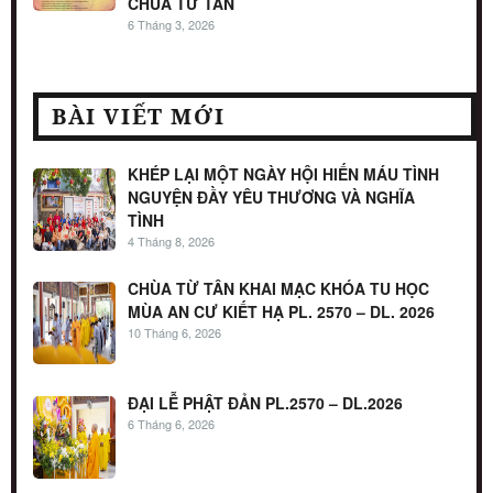
CHÙA TỪ TÂN
6 Tháng 3, 2026
BÀI VIẾT MỚI
KHÉP LẠI MỘT NGÀY HỘI HIẾN MÁU TÌNH
NGUYỆN ĐẦY YÊU THƯƠNG VÀ NGHĨA
TÌNH
4 Tháng 8, 2026
CHÙA TỪ TÂN KHAI MẠC KHÓA TU HỌC
MÙA AN CƯ KIẾT HẠ PL. 2570 – DL. 2026
10 Tháng 6, 2026
ĐẠI LỄ PHẬT ĐẢN PL.2570 – DL.2026
6 Tháng 6, 2026