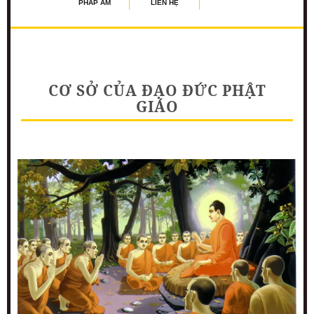
PHÁP ÂM
LIÊN HỆ
CƠ SỞ CỦA ĐẠO ĐỨC PHẬT
GIÁO