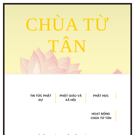
CHÙA TỪ
TÂN
TIN TỨC PHẬT
PHẬT GIÁO VÀ
PHẬT HỌC
SỰ
XÃ HỘI
HOẠT ĐỘNG
CHÙA TỪ TÂN