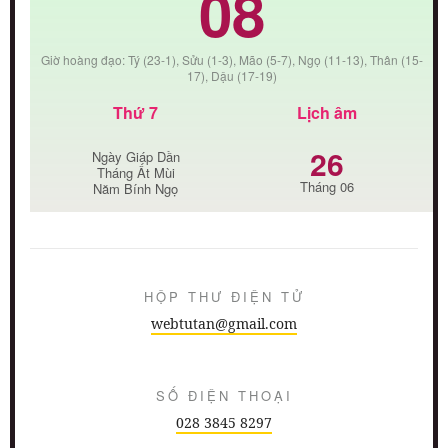
08
Giờ hoàng đạo: Tý (23-1), Sửu (1-3), Mão (5-7), Ngọ (11-13), Thân (15-
17), Dậu (17-19)
Thứ 7
Lịch âm
26
Ngày Giáp Dần
Tháng Ất Mùi
Tháng 06
Năm Bính Ngọ
HỘP THƯ ĐIỆN TỬ
webtutan@gmail.com
SỐ ĐIỆN THOẠI
028 3845 8297