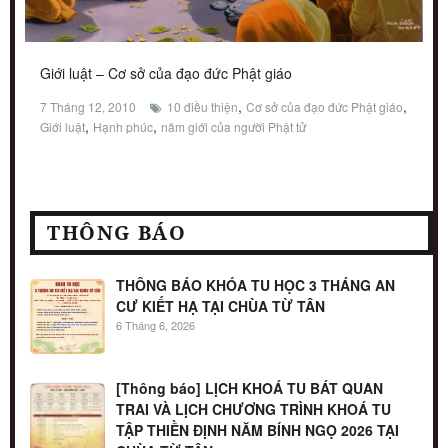
Giới luật – Cơ sở của đạo đức Phật giáo
,
,
7 Tháng 12, 2010
10 điều thiện
Cơ sở của đạo đức Phật giáo
,
,
Giới luật
Hạnh phúc
năm giới của người Phật tử
THÔNG BÁO
THÔNG BÁO KHÓA TU HỌC 3 THÁNG AN
CƯ KIẾT HẠ TẠI CHÙA TỪ TÂN
6 Tháng 6, 2026
[Thông báo] LỊCH KHOÁ TU BÁT QUAN
TRAI VÀ LỊCH CHƯƠNG TRÌNH KHOÁ TU
TẬP THIỀN ĐỊNH NĂM BÍNH NGỌ 2026 TẠI