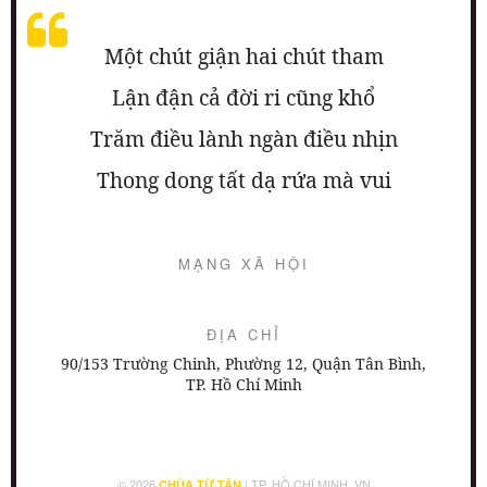
Một chút giận hai chút tham
Lận đận cả đời ri cũng khổ
Trăm điều lành ngàn điều nhịn
Thong dong tất dạ rứa mà vui
MẠNG XÃ HỘI
ĐỊA CHỈ
90/153 Trường Chinh, Phường 12, Quận Tân Bình,
TP. Hồ Chí Minh
© 2026
| TP. HỒ CHÍ MINH, VN
CHÙA TỪ TÂN