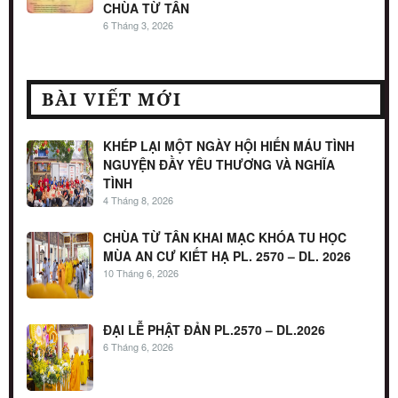
CHÙA TỪ TÂN
6 Tháng 3, 2026
BÀI VIẾT MỚI
KHÉP LẠI MỘT NGÀY HỘI HIẾN MÁU TÌNH
NGUYỆN ĐẦY YÊU THƯƠNG VÀ NGHĨA
TÌNH
4 Tháng 8, 2026
CHÙA TỪ TÂN KHAI MẠC KHÓA TU HỌC
MÙA AN CƯ KIẾT HẠ PL. 2570 – DL. 2026
10 Tháng 6, 2026
ĐẠI LỄ PHẬT ĐẢN PL.2570 – DL.2026
6 Tháng 6, 2026