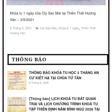
Khóa tu 1 ngày của Cty Sao Mai tại Thiền Thất Hương
Vân – 3/5/2021
,
,
6 Tháng 5, 2021
Cty Sao Mai
Khóa tu 1 ngày
Thiền Thất
Hương Vân
THÔNG BÁO
THÔNG BÁO KHÓA TU HỌC 3 THÁNG AN
CƯ KIẾT HẠ TẠI CHÙA TỪ TÂN
6 Tháng 6, 2026
[Thông báo] LỊCH KHOÁ TU BÁT QUAN
TRAI VÀ LỊCH CHƯƠNG TRÌNH KHOÁ TU
TẬP THIỀN ĐỊNH NĂM BÍNH NGỌ 2026 TẠI