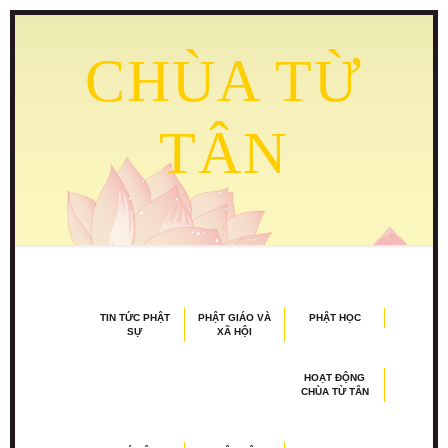
CHÙA TỪ
TÂN
TIN TỨC PHẬT
PHẬT GIÁO VÀ
PHẬT HỌC
SỰ
XÃ HỘI
HOẠT ĐỘNG
CHÙA TỪ TÂN