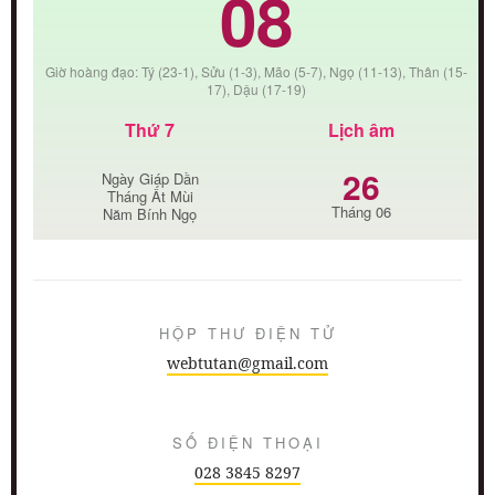
08
Giờ hoàng đạo: Tý (23-1), Sửu (1-3), Mão (5-7), Ngọ (11-13), Thân (15-
17), Dậu (17-19)
Thứ 7
Lịch âm
26
Ngày Giáp Dần
Tháng Ất Mùi
Tháng 06
Năm Bính Ngọ
HỘP THƯ ĐIỆN TỬ
webtutan@gmail.com
SỐ ĐIỆN THOẠI
028 3845 8297