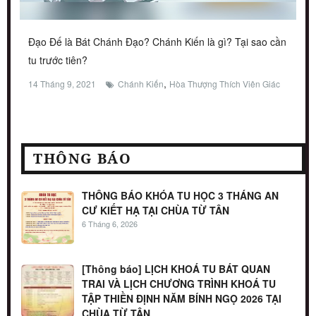
Đạo Đế là Bát Chánh Đạo? Chánh Kiến là gì? Tại sao cần
tu trước tiên?
,
14 Tháng 9, 2021
Chánh Kiến
Hòa Thượng Thích Viên Giác
THÔNG BÁO
THÔNG BÁO KHÓA TU HỌC 3 THÁNG AN
CƯ KIẾT HẠ TẠI CHÙA TỪ TÂN
6 Tháng 6, 2026
[Thông báo] LỊCH KHOÁ TU BÁT QUAN
TRAI VÀ LỊCH CHƯƠNG TRÌNH KHOÁ TU
TẬP THIỀN ĐỊNH NĂM BÍNH NGỌ 2026 TẠI
CHÙA TỪ TÂN