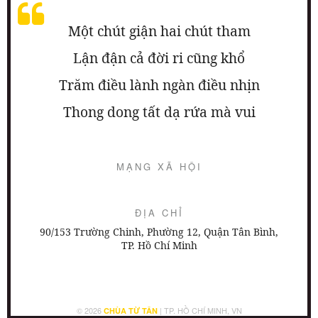
Một chút giận hai chút tham
Lận đận cả đời ri cũng khổ
Trăm điều lành ngàn điều nhịn
Thong dong tất dạ rứa mà vui
MẠNG XÃ HỘI
ĐỊA CHỈ
90/153 Trường Chinh, Phường 12, Quận Tân Bình,
TP. Hồ Chí Minh
© 2026
| TP. HỒ CHÍ MINH, VN
CHÙA TỪ TÂN