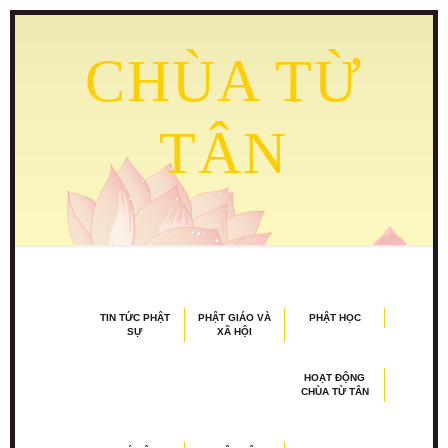
CHÙA TỪ
TÂN
TIN TỨC PHẬT
PHẬT GIÁO VÀ
PHẬT HỌC
SỰ
XÃ HỘI
HOẠT ĐỘNG
CHÙA TỪ TÂN