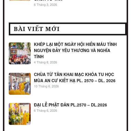
6 Tháng 3, 2026
BÀI VIẾT MỚI
KHÉP LẠI MỘT NGÀY HỘI HIẾN MÁU TÌNH
NGUYỆN ĐẦY YÊU THƯƠNG VÀ NGHĨA
TÌNH
4 Tháng 8, 2026
CHÙA TỪ TÂN KHAI MẠC KHÓA TU HỌC
MÙA AN CƯ KIẾT HẠ PL. 2570 – DL. 2026
10 Tháng 6, 2026
ĐẠI LỄ PHẬT ĐẢN PL.2570 – DL.2026
6 Tháng 6, 2026