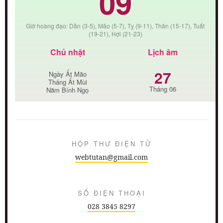
09
Giờ hoàng đạo: Dần (3-5), Mão (5-7), Tỵ (9-11), Thân (15-17), Tuất
(19-21), Hợi (21-23)
Chủ nhật
Lịch âm
27
Ngày Ất Mão
Tháng Ất Mùi
Tháng 06
Năm Bính Ngọ
HỘP THƯ ĐIỆN TỬ
webtutan@gmail.com
SỐ ĐIỆN THOẠI
028 3845 8297