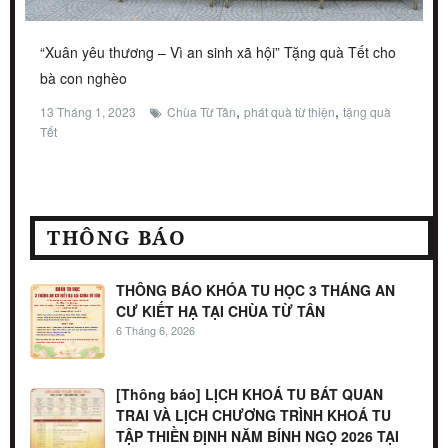
“Xuân yêu thương – Vì an sinh xã hội” Tặng quà Tết cho
bà con nghèo
,
,
13 Tháng 1, 2023
Chùa Từ Tân
phát quà từ thiện
tặng quà
Tết
THÔNG BÁO
THÔNG BÁO KHÓA TU HỌC 3 THÁNG AN
CƯ KIẾT HẠ TẠI CHÙA TỪ TÂN
6 Tháng 6, 2026
[Thông báo] LỊCH KHOÁ TU BÁT QUAN
TRAI VÀ LỊCH CHƯƠNG TRÌNH KHOÁ TU
TẬP THIỀN ĐỊNH NĂM BÍNH NGỌ 2026 TẠI