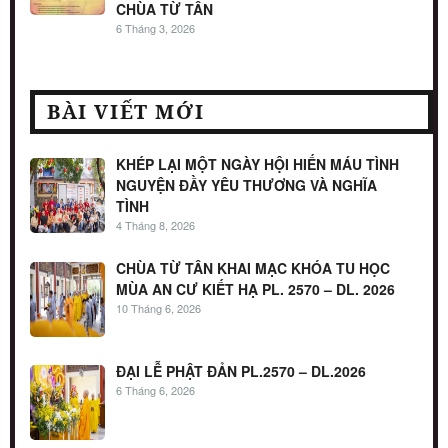
CHÙA TỪ TÂN
6 Tháng 3, 2026
BÀI VIẾT MỚI
KHÉP LẠI MỘT NGÀY HỘI HIẾN MÁU TÌNH
NGUYỆN ĐẦY YÊU THƯƠNG VÀ NGHĨA
TÌNH
4 Tháng 8, 2026
CHÙA TỪ TÂN KHAI MẠC KHÓA TU HỌC
MÙA AN CƯ KIẾT HẠ PL. 2570 – DL. 2026
10 Tháng 6, 2026
ĐẠI LỄ PHẬT ĐẢN PL.2570 – DL.2026
6 Tháng 6, 2026