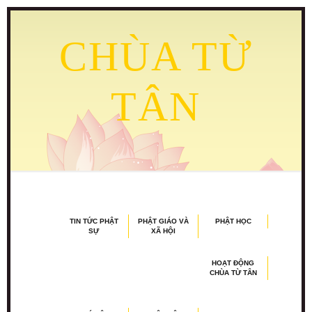
CHÙA TỪ
TÂN
TIN TỨC PHẬT
PHẬT GIÁO VÀ
PHẬT HỌC
SỰ
XÃ HỘI
HOẠT ĐỘNG
CHÙA TỪ TÂN