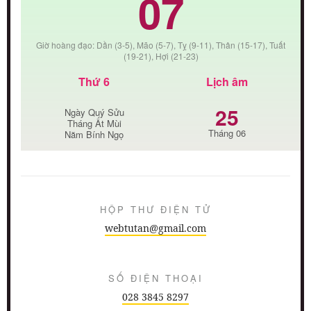
07
Giờ hoàng đạo: Dần (3-5), Mão (5-7), Tỵ (9-11), Thân (15-17), Tuất
(19-21), Hợi (21-23)
Thứ 6
Lịch âm
25
Ngày Quý Sửu
Tháng Ất Mùi
Tháng 06
Năm Bính Ngọ
HỘP THƯ ĐIỆN TỬ
webtutan@gmail.com
SỐ ĐIỆN THOẠI
028 3845 8297