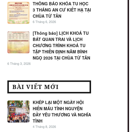
THÔNG BÁO KHÓA TU HỌC
3 THÁNG AN CƯ KIẾT HẠ TẠI
CHÙA TỪ TÂN
6 Tháng 6, 2026
[Thông báo] LỊCH KHOÁ TU
BÁT QUAN TRAI VÀ LỊCH
CHƯƠNG TRÌNH KHOÁ TU
TẬP THIỀN ĐỊNH NĂM BÍNH
NGỌ 2026 TẠI CHÙA TỪ TÂN
6 Tháng 3, 2026
BÀI VIẾT MỚI
KHÉP LẠI MỘT NGÀY HỘI
HIẾN MÁU TÌNH NGUYỆN
ĐẦY YÊU THƯƠNG VÀ NGHĨA
TÌNH
4 Tháng 8, 2026