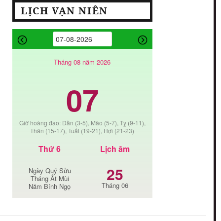
LỊCH VẠN NIÊN
Tháng 08 năm 2026
07
Giờ hoàng đạo: Dần (3-5), Mão (5-7), Tỵ (9-11),
Thân (15-17), Tuất (19-21), Hợi (21-23)
Thứ 6
Lịch âm
25
Ngày Quý Sửu
Tháng Ất Mùi
Tháng 06
Năm Bính Ngọ