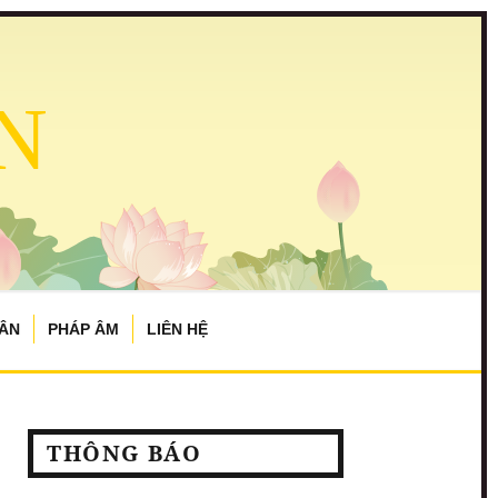
N
TÂN
PHÁP ÂM
LIÊN HỆ
THÔNG BÁO