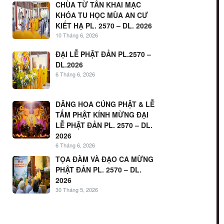
CHÙA TỪ TÂN KHAI MẠC
KHÓA TU HỌC MÙA AN CƯ
KIẾT HẠ PL. 2570 – DL. 2026
10 Tháng 6, 2026
ĐẠI LỄ PHẬT ĐẢN PL.2570 –
DL.2026
6 Tháng 6, 2026
DÂNG HOA CÚNG PHẬT & LỄ
TẮM PHẬT KÍNH MỪNG ĐẠI
LỄ PHẬT ĐẢN PL. 2570 – DL.
2026
6 Tháng 6, 2026
TỌA ĐÀM VÀ ĐẠO CA MỪNG
PHẬT ĐẢN PL. 2570 – DL.
2026
30 Tháng 5, 2026