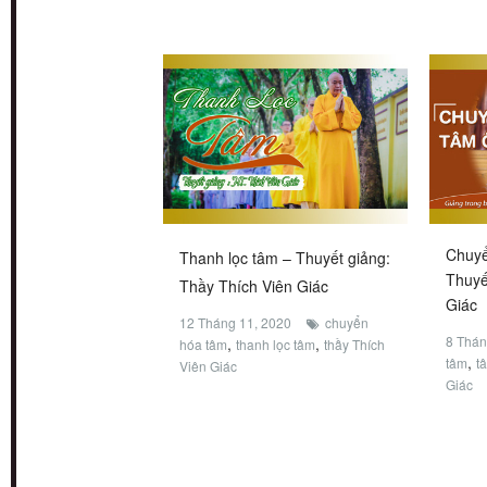
Chuyể
Thanh lọc tâm – Thuyết giảng:
Thuyế
Thầy Thích Viên Giác
Giác
12 Tháng 11, 2020
chuyển
8 Thán
,
,
hóa tâm
thanh lọc tâm
thầy Thích
,
tâm
t
Viên Giác
Giác