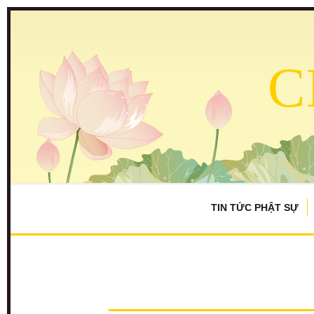
C
TIN TỨC PHẬT SỰ