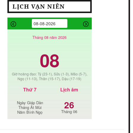
LỊCH VẠN NIÊN
Tháng 08 năm 2026
08
Giờ hoàng đạo: Tý (23-1), Sửu (1-3), Mão (5-7),
Ngọ (11-13), Thân (15-17), Dậu (17-19)
Thứ 7
Lịch âm
26
Ngày Giáp Dần
Tháng Ất Mùi
Tháng 06
Năm Bính Ngọ