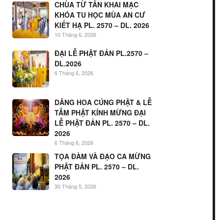
CHÙA TỪ TÂN KHAI MẠC
KHÓA TU HỌC MÙA AN CƯ
KIẾT HẠ PL. 2570 – DL. 2026
10 Tháng 6, 2026
ĐẠI LỄ PHẬT ĐẢN PL.2570 –
DL.2026
6 Tháng 6, 2026
DÂNG HOA CÚNG PHẬT & LỄ
TẮM PHẬT KÍNH MỪNG ĐẠI
LỄ PHẬT ĐẢN PL. 2570 – DL.
2026
6 Tháng 6, 2026
TỌA ĐÀM VÀ ĐẠO CA MỪNG
PHẬT ĐẢN PL. 2570 – DL.
2026
30 Tháng 5, 2026