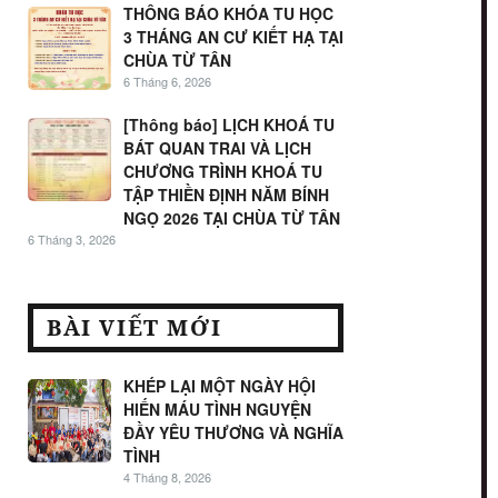
THÔNG BÁO KHÓA TU HỌC
3 THÁNG AN CƯ KIẾT HẠ TẠI
CHÙA TỪ TÂN
6 Tháng 6, 2026
[Thông báo] LỊCH KHOÁ TU
BÁT QUAN TRAI VÀ LỊCH
CHƯƠNG TRÌNH KHOÁ TU
TẬP THIỀN ĐỊNH NĂM BÍNH
NGỌ 2026 TẠI CHÙA TỪ TÂN
6 Tháng 3, 2026
BÀI VIẾT MỚI
KHÉP LẠI MỘT NGÀY HỘI
HIẾN MÁU TÌNH NGUYỆN
ĐẦY YÊU THƯƠNG VÀ NGHĨA
TÌNH
4 Tháng 8, 2026