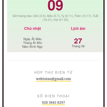
09
Giờ hoàng đạo: Dần (3-5), Mão (5-7), Tỵ (9-11), Thân (15-17), Tuất
(19-21), Hợi (21-23)
Chủ nhật
Lịch âm
27
Ngày Ất Mão
Tháng Ất Mùi
Tháng 06
Năm Bính Ngọ
HỘP THƯ ĐIỆN TỬ
webtutan@gmail.com
SỐ ĐIỆN THOẠI
028 3845 8297