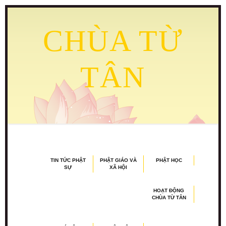
CHÙA TỪ
TÂN
TIN TỨC PHẬT
PHẬT GIÁO VÀ
PHẬT HỌC
SỰ
XÃ HỘI
HOẠT ĐỘNG
CHÙA TỪ TÂN