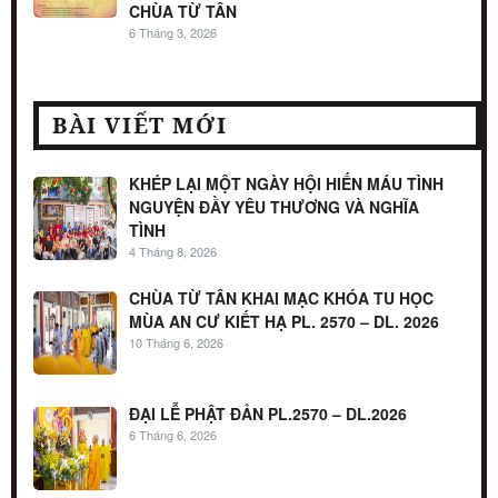
CHÙA TỪ TÂN
6 Tháng 3, 2026
BÀI VIẾT MỚI
KHÉP LẠI MỘT NGÀY HỘI HIẾN MÁU TÌNH
NGUYỆN ĐẦY YÊU THƯƠNG VÀ NGHĨA
TÌNH
4 Tháng 8, 2026
CHÙA TỪ TÂN KHAI MẠC KHÓA TU HỌC
MÙA AN CƯ KIẾT HẠ PL. 2570 – DL. 2026
10 Tháng 6, 2026
ĐẠI LỄ PHẬT ĐẢN PL.2570 – DL.2026
6 Tháng 6, 2026