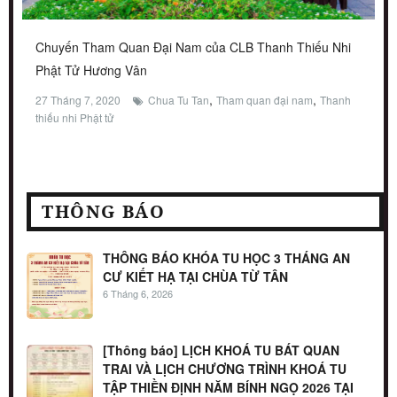
Chuyến Tham Quan Đại Nam của CLB Thanh Thiếu Nhi
Phật Tử Hương Vân
,
,
27 Tháng 7, 2020
Chua Tu Tan
Tham quan đại nam
Thanh
thiếu nhi Phật tử
THÔNG BÁO
THÔNG BÁO KHÓA TU HỌC 3 THÁNG AN
CƯ KIẾT HẠ TẠI CHÙA TỪ TÂN
6 Tháng 6, 2026
[Thông báo] LỊCH KHOÁ TU BÁT QUAN
TRAI VÀ LỊCH CHƯƠNG TRÌNH KHOÁ TU
TẬP THIỀN ĐỊNH NĂM BÍNH NGỌ 2026 TẠI