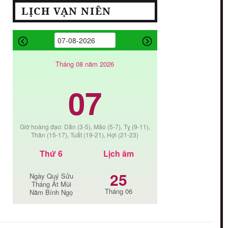
LỊCH VẠN NIÊN
Tháng 08 năm 2026
07
Giờ hoàng đạo: Dần (3-5), Mão (5-7), Tỵ (9-11),
Thân (15-17), Tuất (19-21), Hợi (21-23)
Thứ 6
Lịch âm
25
Ngày Quý Sửu
Tháng Ất Mùi
Tháng 06
Năm Bính Ngọ