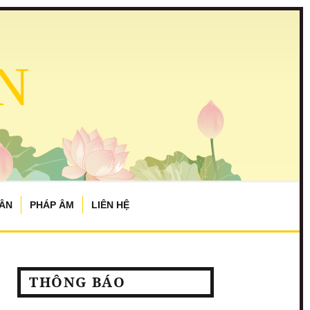
N
TÂN
PHÁP ÂM
LIÊN HỆ
THÔNG BÁO