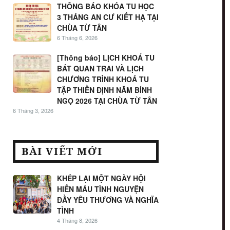
THÔNG BÁO KHÓA TU HỌC
3 THÁNG AN CƯ KIẾT HẠ TẠI
CHÙA TỪ TÂN
6 Tháng 6, 2026
[Thông báo] LỊCH KHOÁ TU
BÁT QUAN TRAI VÀ LỊCH
CHƯƠNG TRÌNH KHOÁ TU
TẬP THIỀN ĐỊNH NĂM BÍNH
NGỌ 2026 TẠI CHÙA TỪ TÂN
6 Tháng 3, 2026
BÀI VIẾT MỚI
KHÉP LẠI MỘT NGÀY HỘI
HIẾN MÁU TÌNH NGUYỆN
ĐẦY YÊU THƯƠNG VÀ NGHĨA
TÌNH
4 Tháng 8, 2026