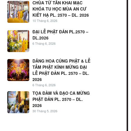
CHÙA TỪ TÂN KHAI MẠC
KHÓA TU HỌC MÙA AN CƯ
KIẾT HẠ PL. 2570 – DL. 2026
10 Tháng 6, 2026
ĐẠI LỄ PHẬT ĐẢN PL.2570 –
DL.2026
6 Tháng 6, 2026
DÂNG HOA CÚNG PHẬT & LỄ
TẮM PHẬT KÍNH MỪNG ĐẠI
LỄ PHẬT ĐẢN PL. 2570 – DL.
2026
6 Tháng 6, 2026
TỌA ĐÀM VÀ ĐẠO CA MỪNG
PHẬT ĐẢN PL. 2570 – DL.
2026
30 Tháng 5, 2026