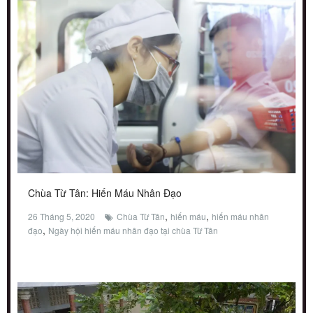
Chùa Từ Tân: Hiến Máu Nhân Đạo
,
,
26 Tháng 5, 2020
Chùa Từ Tân
hiến máu
hiến máu nhân
,
đạo
Ngày hội hiến máu nhân đạo tại chùa Từ Tân