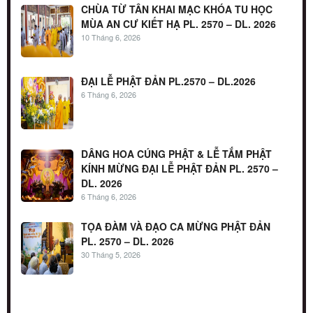
CHÙA TỪ TÂN KHAI MẠC KHÓA TU HỌC
MÙA AN CƯ KIẾT HẠ PL. 2570 – DL. 2026
10 Tháng 6, 2026
ĐẠI LỄ PHẬT ĐẢN PL.2570 – DL.2026
6 Tháng 6, 2026
DÂNG HOA CÚNG PHẬT & LỄ TẮM PHẬT
KÍNH MỪNG ĐẠI LỄ PHẬT ĐẢN PL. 2570 –
DL. 2026
6 Tháng 6, 2026
TỌA ĐÀM VÀ ĐẠO CA MỪNG PHẬT ĐẢN
PL. 2570 – DL. 2026
30 Tháng 5, 2026