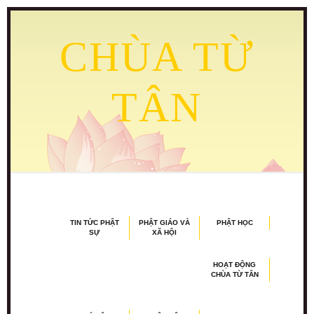
CHÙA TỪ
TÂN
TIN TỨC PHẬT
PHẬT GIÁO VÀ
PHẬT HỌC
SỰ
XÃ HỘI
HOẠT ĐỘNG
CHÙA TỪ TÂN