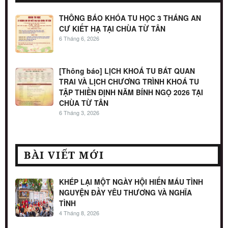
THÔNG BÁO KHÓA TU HỌC 3 THÁNG AN
CƯ KIẾT HẠ TẠI CHÙA TỪ TÂN
6 Tháng 6, 2026
[Thông báo] LỊCH KHOÁ TU BÁT QUAN
TRAI VÀ LỊCH CHƯƠNG TRÌNH KHOÁ TU
TẬP THIỀN ĐỊNH NĂM BÍNH NGỌ 2026 TẠI
CHÙA TỪ TÂN
6 Tháng 3, 2026
BÀI VIẾT MỚI
KHÉP LẠI MỘT NGÀY HỘI HIẾN MÁU TÌNH
NGUYỆN ĐẦY YÊU THƯƠNG VÀ NGHĨA
TÌNH
4 Tháng 8, 2026