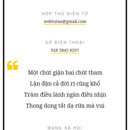
HỘP THƯ ĐIỆN TỬ
webtutan@gmail.com
SỐ ĐIỆN THOẠI
028 3845 8297
Một chút giận hai chút tham
Lận đận cả đời ri cũng khổ
Trăm điều lành ngàn điều nhịn
Thong dong tất dạ rứa mà vui
MẠNG XÃ HỘI