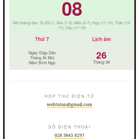
08
Giờ hoàng đạo: Tý (23-1), Sửu (1-3), Mão (5-7), Ngọ (11-13), Thân (15-
17), Dậu (17-19)
Thứ 7
Lịch âm
26
Ngày Giáp Dần
Tháng Ất Mùi
Tháng 06
Năm Bính Ngọ
HỘP THƯ ĐIỆN TỬ
webtutan@gmail.com
SỐ ĐIỆN THOẠI
028 3845 8297