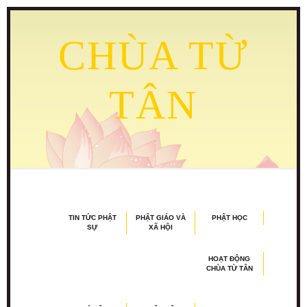
CHÙA TỪ
TÂN
TIN TỨC PHẬT
PHẬT GIÁO VÀ
PHẬT HỌC
SỰ
XÃ HỘI
HOẠT ĐỘNG
CHÙA TỪ TÂN