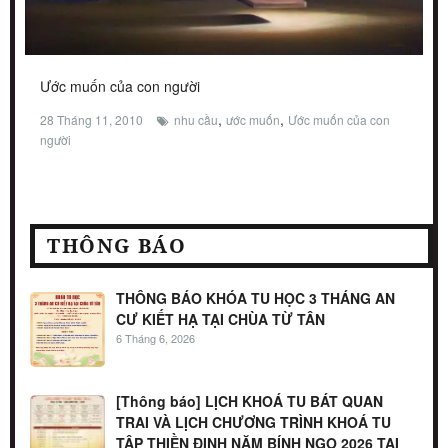
Ước muốn của con người
,
,
28 Tháng 11, 2010
nhu cầu
ước muốn
Ước muốn của con
người
THÔNG BÁO
THÔNG BÁO KHÓA TU HỌC 3 THÁNG AN
CƯ KIẾT HẠ TẠI CHÙA TỪ TÂN
6 Tháng 6, 2026
[Thông báo] LỊCH KHOÁ TU BÁT QUAN
TRAI VÀ LỊCH CHƯƠNG TRÌNH KHOÁ TU
TẬP THIỀN ĐỊNH NĂM BÍNH NGỌ 2026 TẠI