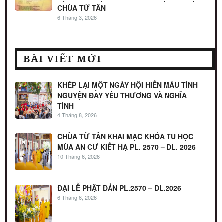
CHÙA TỪ TÂN
6 Tháng 3, 2026
BÀI VIẾT MỚI
KHÉP LẠI MỘT NGÀY HỘI HIẾN MÁU TÌNH
NGUYỆN ĐẦY YÊU THƯƠNG VÀ NGHĨA
TÌNH
4 Tháng 8, 2026
CHÙA TỪ TÂN KHAI MẠC KHÓA TU HỌC
MÙA AN CƯ KIẾT HẠ PL. 2570 – DL. 2026
10 Tháng 6, 2026
ĐẠI LỄ PHẬT ĐẢN PL.2570 – DL.2026
6 Tháng 6, 2026