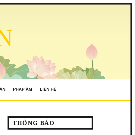
N
TÂN
PHÁP ÂM
LIÊN HỆ
THÔNG BÁO