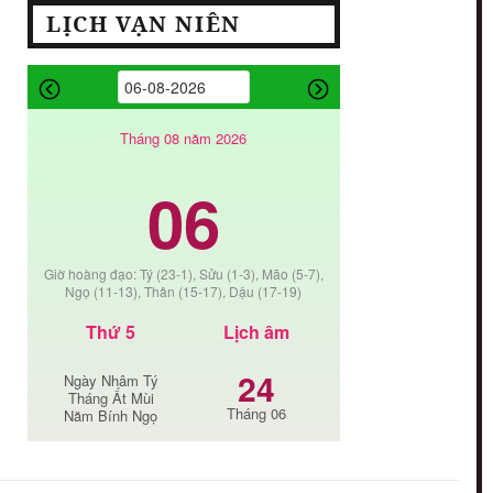
LỊCH VẠN NIÊN
Tháng 08 năm 2026
06
Giờ hoàng đạo: Tý (23-1), Sửu (1-3), Mão (5-7),
Ngọ (11-13), Thân (15-17), Dậu (17-19)
Thứ 5
Lịch âm
24
Ngày Nhâm Tý
Tháng Ất Mùi
Tháng 06
Năm Bính Ngọ