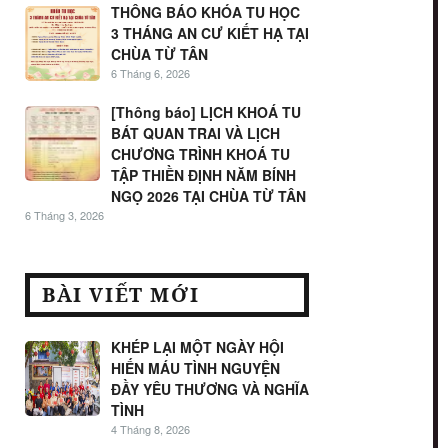
THÔNG BÁO KHÓA TU HỌC
3 THÁNG AN CƯ KIẾT HẠ TẠI
CHÙA TỪ TÂN
6 Tháng 6, 2026
[Thông báo] LỊCH KHOÁ TU
BÁT QUAN TRAI VÀ LỊCH
CHƯƠNG TRÌNH KHOÁ TU
TẬP THIỀN ĐỊNH NĂM BÍNH
NGỌ 2026 TẠI CHÙA TỪ TÂN
6 Tháng 3, 2026
BÀI VIẾT MỚI
KHÉP LẠI MỘT NGÀY HỘI
HIẾN MÁU TÌNH NGUYỆN
ĐẦY YÊU THƯƠNG VÀ NGHĨA
TÌNH
4 Tháng 8, 2026