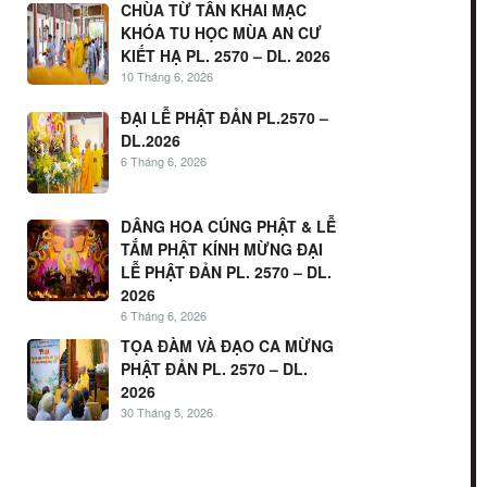
CHÙA TỪ TÂN KHAI MẠC
KHÓA TU HỌC MÙA AN CƯ
KIẾT HẠ PL. 2570 – DL. 2026
10 Tháng 6, 2026
ĐẠI LỄ PHẬT ĐẢN PL.2570 –
DL.2026
6 Tháng 6, 2026
DÂNG HOA CÚNG PHẬT & LỄ
TẮM PHẬT KÍNH MỪNG ĐẠI
LỄ PHẬT ĐẢN PL. 2570 – DL.
2026
6 Tháng 6, 2026
TỌA ĐÀM VÀ ĐẠO CA MỪNG
PHẬT ĐẢN PL. 2570 – DL.
2026
30 Tháng 5, 2026