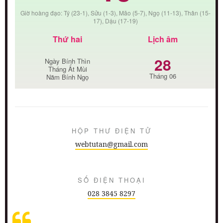
Giờ hoàng đạo: Tý (23-1), Sửu (1-3), Mão (5-7), Ngọ (11-13), Thân (15-
17), Dậu (17-19)
Thứ hai
Lịch âm
28
Ngày Bính Thìn
Tháng Ất Mùi
Tháng 06
Năm Bính Ngọ
HỘP THƯ ĐIỆN TỬ
webtutan@gmail.com
SỐ ĐIỆN THOẠI
028 3845 8297