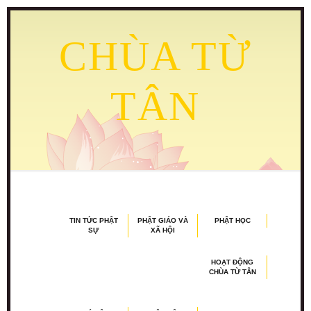
CHÙA TỪ
TÂN
TIN TỨC PHẬT
PHẬT GIÁO VÀ
PHẬT HỌC
SỰ
XÃ HỘI
HOẠT ĐỘNG
CHÙA TỪ TÂN