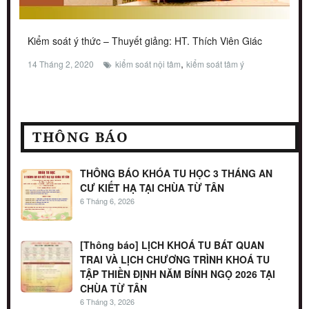
Kiểm soát ý thức – Thuyết giảng: HT. Thích Viên Giác
,
14 Tháng 2, 2020
kiểm soát nội tâm
kiểm soát tâm ý
THÔNG BÁO
THÔNG BÁO KHÓA TU HỌC 3 THÁNG AN
CƯ KIẾT HẠ TẠI CHÙA TỪ TÂN
6 Tháng 6, 2026
[Thông báo] LỊCH KHOÁ TU BÁT QUAN
TRAI VÀ LỊCH CHƯƠNG TRÌNH KHOÁ TU
TẬP THIỀN ĐỊNH NĂM BÍNH NGỌ 2026 TẠI
CHÙA TỪ TÂN
6 Tháng 3, 2026