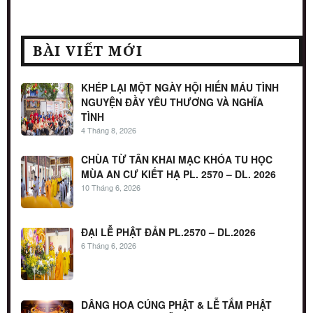
BÀI VIẾT MỚI
KHÉP LẠI MỘT NGÀY HỘI HIẾN MÁU TÌNH
NGUYỆN ĐẦY YÊU THƯƠNG VÀ NGHĨA
TÌNH
4 Tháng 8, 2026
CHÙA TỪ TÂN KHAI MẠC KHÓA TU HỌC
MÙA AN CƯ KIẾT HẠ PL. 2570 – DL. 2026
10 Tháng 6, 2026
ĐẠI LỄ PHẬT ĐẢN PL.2570 – DL.2026
6 Tháng 6, 2026
DÂNG HOA CÚNG PHẬT & LỄ TẮM PHẬT