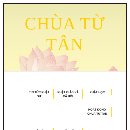
CHÙA TỪ
TÂN
TIN TỨC PHẬT
PHẬT GIÁO VÀ
PHẬT HỌC
SỰ
XÃ HỘI
HOẠT ĐỘNG
CHÙA TỪ TÂN