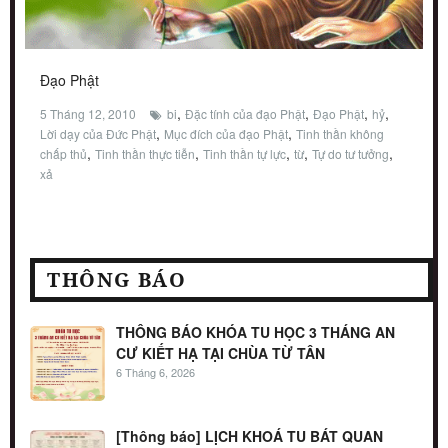
Đạo Phật
,
,
,
,
5 Tháng 12, 2010
bi
Đặc tính của đạo Phật
Đạo Phật
hỷ
,
,
Lời dạy của Đức Phật
Mục đích của đạo Phật
Tinh thần không
,
,
,
,
,
chấp thủ
Tinh thần thực tiễn
Tinh thần tự lực
từ
Tự do tư tưởng
xả
THÔNG BÁO
THÔNG BÁO KHÓA TU HỌC 3 THÁNG AN
CƯ KIẾT HẠ TẠI CHÙA TỪ TÂN
6 Tháng 6, 2026
[Thông báo] LỊCH KHOÁ TU BÁT QUAN