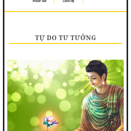
PHÁP ÂM
LIÊN HỆ
TỰ DO TƯ TƯỞNG