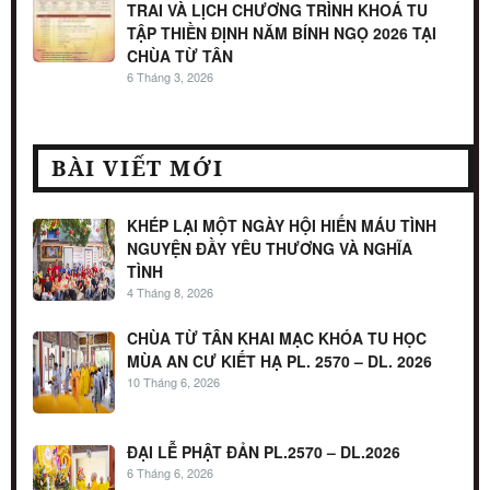
TRAI VÀ LỊCH CHƯƠNG TRÌNH KHOÁ TU
TẬP THIỀN ĐỊNH NĂM BÍNH NGỌ 2026 TẠI
CHÙA TỪ TÂN
6 Tháng 3, 2026
BÀI VIẾT MỚI
KHÉP LẠI MỘT NGÀY HỘI HIẾN MÁU TÌNH
NGUYỆN ĐẦY YÊU THƯƠNG VÀ NGHĨA
TÌNH
4 Tháng 8, 2026
CHÙA TỪ TÂN KHAI MẠC KHÓA TU HỌC
MÙA AN CƯ KIẾT HẠ PL. 2570 – DL. 2026
10 Tháng 6, 2026
ĐẠI LỄ PHẬT ĐẢN PL.2570 – DL.2026
6 Tháng 6, 2026