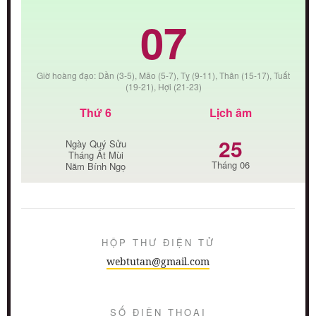
07
Giờ hoàng đạo: Dần (3-5), Mão (5-7), Tỵ (9-11), Thân (15-17), Tuất
(19-21), Hợi (21-23)
Thứ 6
Lịch âm
25
Ngày Quý Sửu
Tháng Ất Mùi
Tháng 06
Năm Bính Ngọ
HỘP THƯ ĐIỆN TỬ
webtutan@gmail.com
SỐ ĐIỆN THOẠI