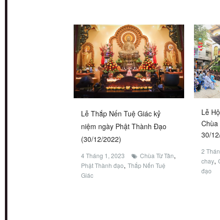
Lễ Hộ
Lễ Thắp Nến Tuệ Giác kỷ
Chùa 
niệm ngày Phật Thành Đạo
30/12
(30/12/2022)
2 Thán
,
4 Tháng 1, 2023
Chùa Từ Tân
,
chay
,
Phật Thành đạo
Thắp Nến Tuệ
đạo
Giác