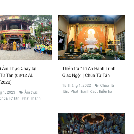
i Ẩm Thực Chay tại
Thiền trà “Tri Ân Hành Trình
Từ Tân (08/12 ÂL –
Giác Ngộ” | Chùa Từ Tân
/2022)
15 Tháng 1, 2022
Chùa Từ
,
,
Tân
Phật Thành đạo
thiền trà
g 1, 2023
Ẩm thực
,
Chùa Từ Tân
Phật Thành