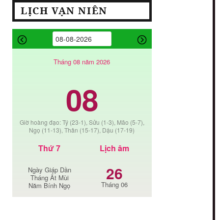
LỊCH VẠN NIÊN
Tháng 08 năm 2026
08
Giờ hoàng đạo: Tý (23-1), Sửu (1-3), Mão (5-7),
Ngọ (11-13), Thân (15-17), Dậu (17-19)
Thứ 7
Lịch âm
26
Ngày Giáp Dần
Tháng Ất Mùi
Tháng 06
Năm Bính Ngọ