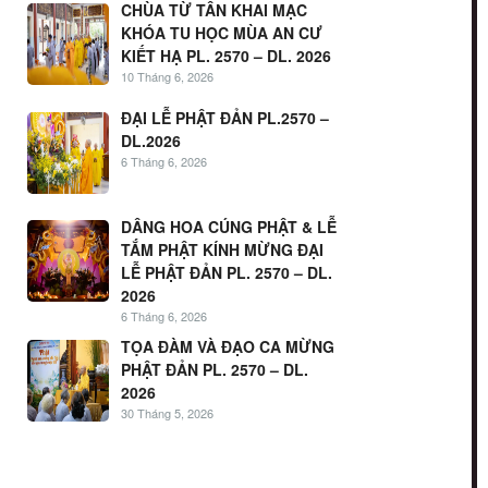
CHÙA TỪ TÂN KHAI MẠC
KHÓA TU HỌC MÙA AN CƯ
KIẾT HẠ PL. 2570 – DL. 2026
10 Tháng 6, 2026
ĐẠI LỄ PHẬT ĐẢN PL.2570 –
DL.2026
6 Tháng 6, 2026
DÂNG HOA CÚNG PHẬT & LỄ
TẮM PHẬT KÍNH MỪNG ĐẠI
LỄ PHẬT ĐẢN PL. 2570 – DL.
2026
6 Tháng 6, 2026
TỌA ĐÀM VÀ ĐẠO CA MỪNG
PHẬT ĐẢN PL. 2570 – DL.
2026
30 Tháng 5, 2026