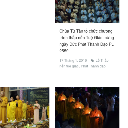
Chùa Từ Tân tổ chức chương
trình thắp nến Tuệ Giác mừng
ngày Đức Phật Thành Đạo PL
2559
17 Tháng 1, 2016
Lễ Thắp
,
nến tuệ giác
Phật Thành đạo