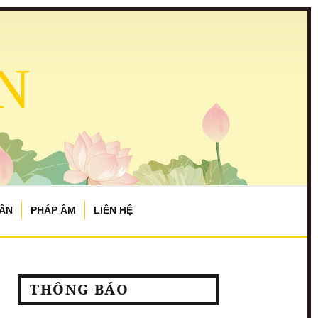
N
TÂN
PHÁP ÂM
LIÊN HỆ
THÔNG BÁO