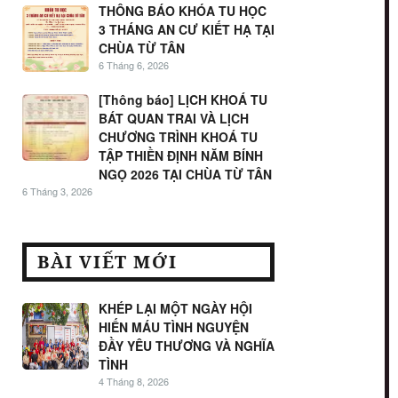
THÔNG BÁO KHÓA TU HỌC
3 THÁNG AN CƯ KIẾT HẠ TẠI
CHÙA TỪ TÂN
6 Tháng 6, 2026
[Thông báo] LỊCH KHOÁ TU
BÁT QUAN TRAI VÀ LỊCH
CHƯƠNG TRÌNH KHOÁ TU
TẬP THIỀN ĐỊNH NĂM BÍNH
NGỌ 2026 TẠI CHÙA TỪ TÂN
6 Tháng 3, 2026
BÀI VIẾT MỚI
KHÉP LẠI MỘT NGÀY HỘI
HIẾN MÁU TÌNH NGUYỆN
ĐẦY YÊU THƯƠNG VÀ NGHĨA
TÌNH
4 Tháng 8, 2026