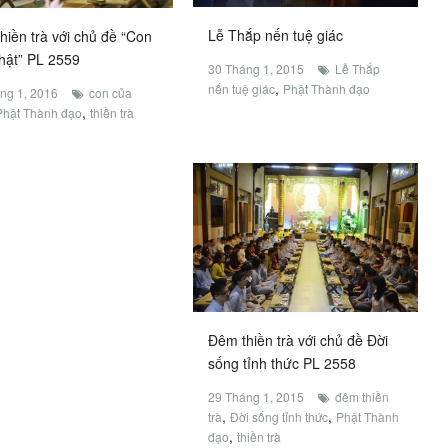
Lễ Thắp nến tuệ giác
hiền trà với chủ đề “Con
hật” PL 2559
30 Tháng 1, 2015
Lễ Thắp
,
nến tuệ giác
Phật Thành đạo
ng 1, 2016
con của
,
Phật Thành đạo
thiền trà
Đêm thiền trà với chủ đề Đời
sống tỉnh thức PL 2558
29 Tháng 1, 2015
đêm thiền
,
,
trà
Đời sống tỉnh thức
Phật Thành
,
đạo
thiền trà