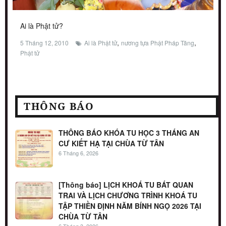
Ai là Phật tử?
,
,
5 Tháng 12, 2010
Ai là Phật tử
nương tựa Phật Pháp Tăng
Phật tử
THÔNG BÁO
THÔNG BÁO KHÓA TU HỌC 3 THÁNG AN
CƯ KIẾT HẠ TẠI CHÙA TỪ TÂN
6 Tháng 6, 2026
[Thông báo] LỊCH KHOÁ TU BÁT QUAN
TRAI VÀ LỊCH CHƯƠNG TRÌNH KHOÁ TU
TẬP THIỀN ĐỊNH NĂM BÍNH NGỌ 2026 TẠI
CHÙA TỪ TÂN