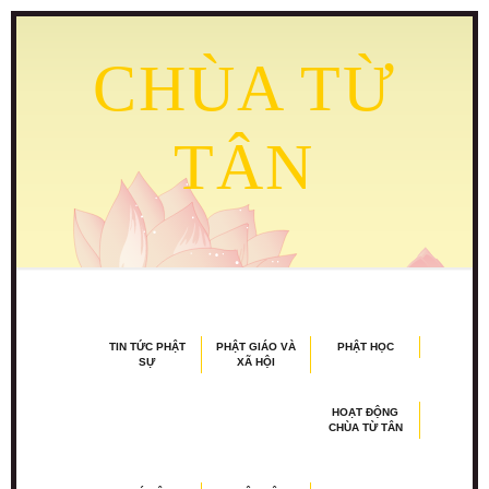
CHÙA TỪ
TÂN
TIN TỨC PHẬT
PHẬT GIÁO VÀ
PHẬT HỌC
SỰ
XÃ HỘI
HOẠT ĐỘNG
CHÙA TỪ TÂN