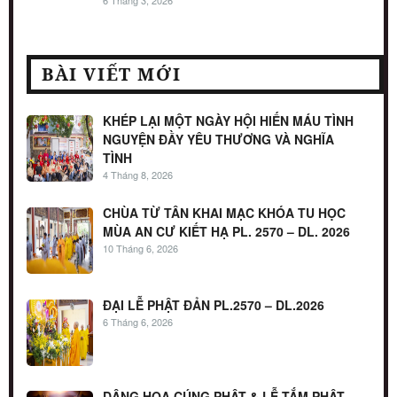
6 Tháng 3, 2026
BÀI VIẾT MỚI
KHÉP LẠI MỘT NGÀY HỘI HIẾN MÁU TÌNH
NGUYỆN ĐẦY YÊU THƯƠNG VÀ NGHĨA
TÌNH
4 Tháng 8, 2026
CHÙA TỪ TÂN KHAI MẠC KHÓA TU HỌC
MÙA AN CƯ KIẾT HẠ PL. 2570 – DL. 2026
10 Tháng 6, 2026
ĐẠI LỄ PHẬT ĐẢN PL.2570 – DL.2026
6 Tháng 6, 2026
DÂNG HOA CÚNG PHẬT & LỄ TẮM PHẬT