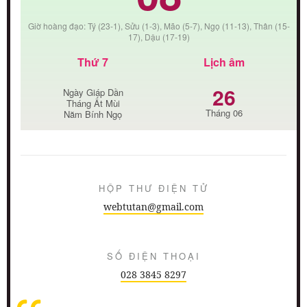
Giờ hoàng đạo: Tý (23-1), Sửu (1-3), Mão (5-7), Ngọ (11-13), Thân (15-
17), Dậu (17-19)
Thứ 7
Lịch âm
26
Ngày Giáp Dần
Tháng Ất Mùi
Tháng 06
Năm Bính Ngọ
HỘP THƯ ĐIỆN TỬ
webtutan@gmail.com
SỐ ĐIỆN THOẠI
028 3845 8297