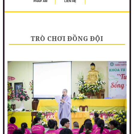
PHÁP ÂM
LIÊN HỆ
TRÒ CHƠI ĐỒNG ĐỘI