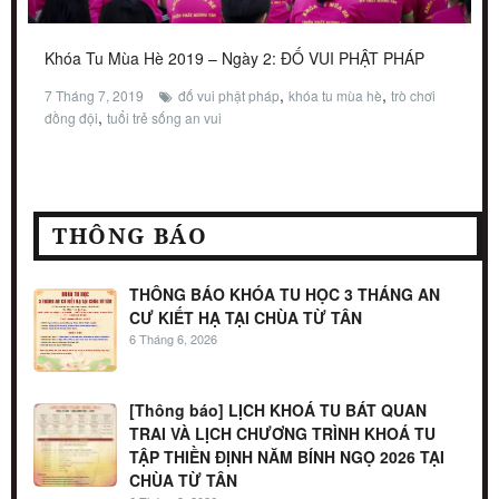
Khóa Tu Mùa Hè 2019 – Ngày 2: ĐỐ VUI PHẬT PHÁP
,
,
7 Tháng 7, 2019
đố vui phật pháp
khóa tu mùa hè
trò chơi
,
đồng đội
tuổi trẻ sống an vui
THÔNG BÁO
THÔNG BÁO KHÓA TU HỌC 3 THÁNG AN
CƯ KIẾT HẠ TẠI CHÙA TỪ TÂN
6 Tháng 6, 2026
[Thông báo] LỊCH KHOÁ TU BÁT QUAN
TRAI VÀ LỊCH CHƯƠNG TRÌNH KHOÁ TU
TẬP THIỀN ĐỊNH NĂM BÍNH NGỌ 2026 TẠI
CHÙA TỪ TÂN