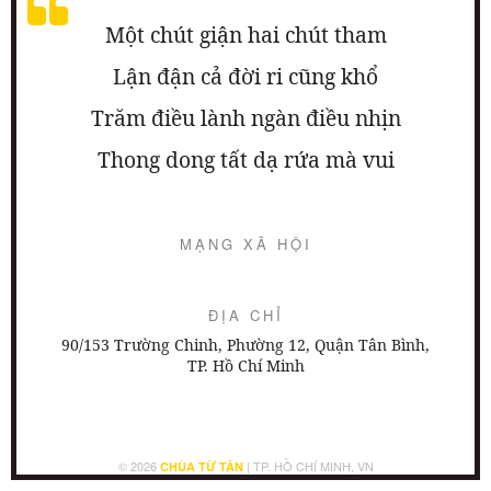
Một chút giận hai chút tham
Lận đận cả đời ri cũng khổ
Trăm điều lành ngàn điều nhịn
Thong dong tất dạ rứa mà vui
MẠNG XÃ HỘI
ĐỊA CHỈ
90/153 Trường Chinh, Phường 12, Quận Tân Bình,
TP. Hồ Chí Minh
© 2026
| TP. HỒ CHÍ MINH, VN
CHÙA TỪ TÂN