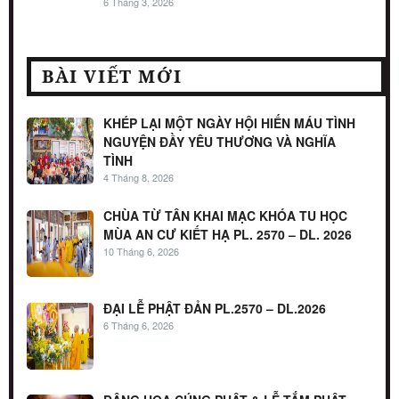
6 Tháng 3, 2026
BÀI VIẾT MỚI
KHÉP LẠI MỘT NGÀY HỘI HIẾN MÁU TÌNH
NGUYỆN ĐẦY YÊU THƯƠNG VÀ NGHĨA
TÌNH
4 Tháng 8, 2026
CHÙA TỪ TÂN KHAI MẠC KHÓA TU HỌC
MÙA AN CƯ KIẾT HẠ PL. 2570 – DL. 2026
10 Tháng 6, 2026
ĐẠI LỄ PHẬT ĐẢN PL.2570 – DL.2026
6 Tháng 6, 2026