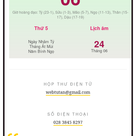
Giờ hoàng đạo: Tý (23-1), Sửu (1-3), Mão (5-7), Ngọ (11-13), Thân (15-
17), Dậu (17-19)
Thứ 5
Lịch âm
24
Ngày Nhâm Tý
Tháng Ất Mùi
Tháng 06
Năm Bính Ngọ
HỘP THƯ ĐIỆN TỬ
webtutan@gmail.com
SỐ ĐIỆN THOẠI
028 3845 8297