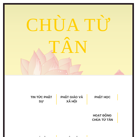
CHÙA TỪ
TÂN
TIN TỨC PHẬT
PHẬT GIÁO VÀ
PHẬT HỌC
SỰ
XÃ HỘI
HOẠT ĐỘNG
CHÙA TỪ TÂN