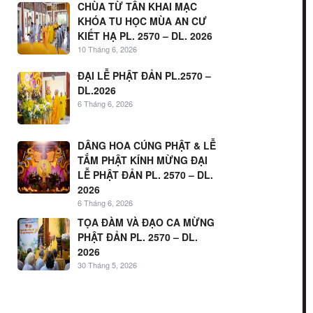
CHÙA TỪ TÂN KHAI MẠC
KHÓA TU HỌC MÙA AN CƯ
KIẾT HẠ PL. 2570 – DL. 2026
10 Tháng 6, 2026
ĐẠI LỄ PHẬT ĐẢN PL.2570 –
DL.2026
6 Tháng 6, 2026
DÂNG HOA CÚNG PHẬT & LỄ
TẮM PHẬT KÍNH MỪNG ĐẠI
LỄ PHẬT ĐẢN PL. 2570 – DL.
2026
6 Tháng 6, 2026
TỌA ĐÀM VÀ ĐẠO CA MỪNG
PHẬT ĐẢN PL. 2570 – DL.
2026
30 Tháng 5, 2026