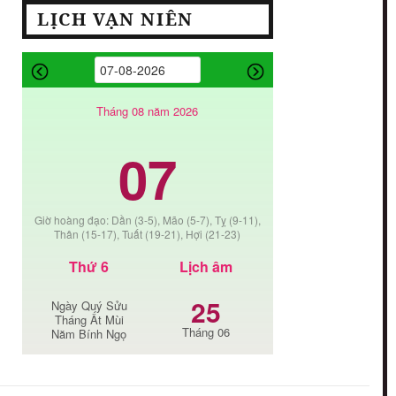
LỊCH VẠN NIÊN
Tháng 08 năm 2026
07
Giờ hoàng đạo: Dần (3-5), Mão (5-7), Tỵ (9-11),
Thân (15-17), Tuất (19-21), Hợi (21-23)
Thứ 6
Lịch âm
25
Ngày Quý Sửu
Tháng Ất Mùi
Tháng 06
Năm Bính Ngọ