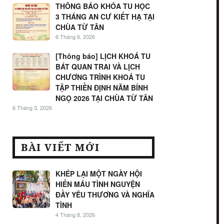
THÔNG BÁO KHÓA TU HỌC
3 THÁNG AN CƯ KIẾT HẠ TẠI
CHÙA TỪ TÂN
6 Tháng 6, 2026
[Thông báo] LỊCH KHOÁ TU
BÁT QUAN TRAI VÀ LỊCH
CHƯƠNG TRÌNH KHOÁ TU
TẬP THIỀN ĐỊNH NĂM BÍNH
NGỌ 2026 TẠI CHÙA TỪ TÂN
6 Tháng 3, 2026
BÀI VIẾT MỚI
KHÉP LẠI MỘT NGÀY HỘI
HIẾN MÁU TÌNH NGUYỆN
ĐẦY YÊU THƯƠNG VÀ NGHĨA
TÌNH
4 Tháng 8, 2026