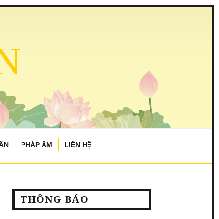
N
TÂN
PHÁP ÂM
LIÊN HỆ
THÔNG BÁO