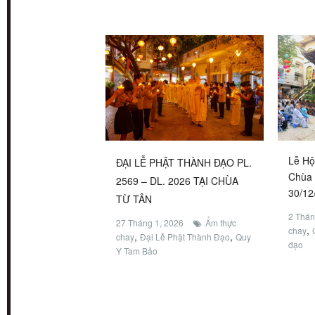
Lễ Hộ
ĐẠI LỄ PHẬT THÀNH ĐẠO PL.
Chùa 
2569 – DL. 2026 TẠI CHÙA
30/12
TỪ TÂN
2 Thán
27 Tháng 1, 2026
Ẩm thực
,
chay
,
,
chay
Đại Lễ Phật Thành Đạo
Quy
đạo
Y Tam Bảo