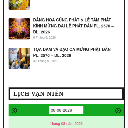
DÂNG HOA CÚNG PHẬT & LỄ TẮM PHẬT
KÍNH MỪNG ĐẠI LỄ PHẬT ĐẢN PL. 2570 –
DL. 2026
6 Tháng 6, 2026
TỌA ĐÀM VÀ ĐẠO CA MỪNG PHẬT ĐẢN
PL. 2570 – DL. 2026
30 Tháng 5, 2026
LỊCH VẠN NIÊN
Tháng 08 năm 2026