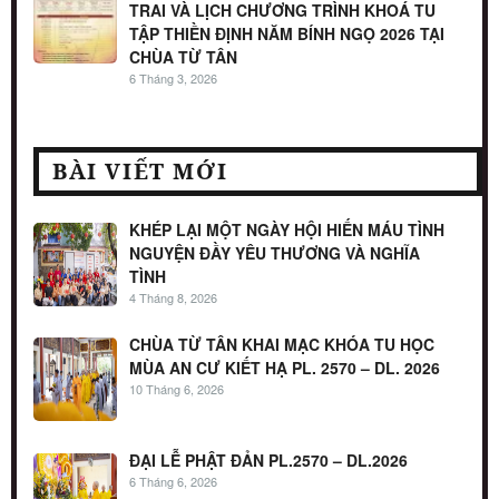
TRAI VÀ LỊCH CHƯƠNG TRÌNH KHOÁ TU
TẬP THIỀN ĐỊNH NĂM BÍNH NGỌ 2026 TẠI
CHÙA TỪ TÂN
6 Tháng 3, 2026
BÀI VIẾT MỚI
KHÉP LẠI MỘT NGÀY HỘI HIẾN MÁU TÌNH
NGUYỆN ĐẦY YÊU THƯƠNG VÀ NGHĨA
TÌNH
4 Tháng 8, 2026
CHÙA TỪ TÂN KHAI MẠC KHÓA TU HỌC
MÙA AN CƯ KIẾT HẠ PL. 2570 – DL. 2026
10 Tháng 6, 2026
ĐẠI LỄ PHẬT ĐẢN PL.2570 – DL.2026
6 Tháng 6, 2026