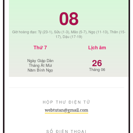
08
Giờ hoàng đạo: Tý (23-1), Sửu (1-3), Mão (5-7), Ngọ (11-13), Thân (15-
17), Dậu (17-19)
Thứ 7
Lịch âm
26
Ngày Giáp Dần
Tháng Ất Mùi
Tháng 06
Năm Bính Ngọ
HỘP THƯ ĐIỆN TỬ
webtutan@gmail.com
SỐ ĐIỆN THOẠI