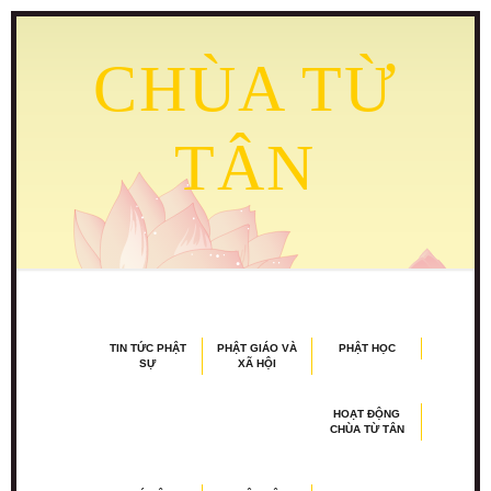
CHÙA TỪ
TÂN
TIN TỨC PHẬT
PHẬT GIÁO VÀ
PHẬT HỌC
SỰ
XÃ HỘI
HOẠT ĐỘNG
CHÙA TỪ TÂN