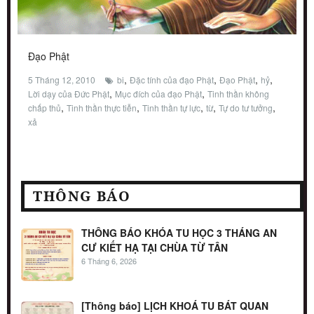
Đạo Phật
,
,
,
,
5 Tháng 12, 2010
bi
Đặc tính của đạo Phật
Đạo Phật
hỷ
,
,
Lời dạy của Đức Phật
Mục đích của đạo Phật
Tinh thần không
,
,
,
,
,
chấp thủ
Tinh thần thực tiễn
Tinh thần tự lực
từ
Tự do tư tưởng
xả
THÔNG BÁO
THÔNG BÁO KHÓA TU HỌC 3 THÁNG AN
CƯ KIẾT HẠ TẠI CHÙA TỪ TÂN
6 Tháng 6, 2026
[Thông báo] LỊCH KHOÁ TU BÁT QUAN