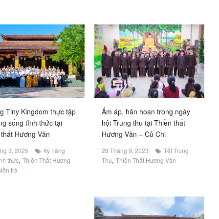
g Tiny Kingdom thực tập
Ấm áp, hân hoan trong ngày
ng sống tỉnh thức tại
hội Trung thu tại Thiền thất
 thất Hương Vân
Hương Vân – Củ Chi
ng 3, 2025
Kỹ năng
28 Tháng 9, 2023
Tết Trung
,
,
nh thức
Thiền Thất Hương
Thu
Thiền Thất Hương Vân
hiền trà