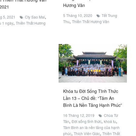
Hương Vân
/2021
5 Tháng 10, 2020
Tết Trung
,
g 5, 2021
Cty Sao Mai
,
Thu
Thiền Thất Hương Vân
,
u 1 ngày
Thiền Thất Hương
Khóa tu Đời Sống Tĩnh Thức
Lần 13 – Chủ đề: “Tâm An
Bình Là Nền Tảng Hạnh Phúc”
16 Tháng 12, 2019
Chùa Từ
,
,
,
Tân
Đời sống tỉnh thức
khoá tu
Tâm Bình an là nền tảng của hạnh
,
,
phúc
Thích Viên Giác
Thiền Thất