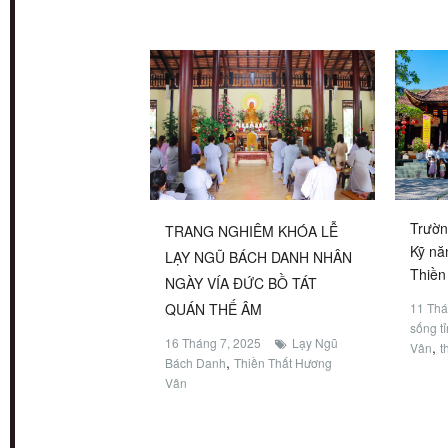
Trườn
TRANG NGHIÊM KHÓA LỄ
Kỹ nă
LẠY NGŨ BÁCH DANH NHÂN
Thiền
NGÀY VÍA ĐỨC BỒ TÁT
11 Thá
QUÁN THẾ ÂM
sống tỉ
16 Tháng 7, 2025
Lạy Ngũ
,
Vân
t
,
Bách Danh
Thiền Thất Hương
Vân