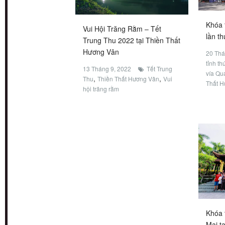
Khóa 
Vui Hội Trăng Rằm – Tết
lần t
Trung Thu 2022 tại Thiền Thất
Hương Vân
20 Thá
tỉnh th
13 Tháng 9, 2022
Tết Trung
vía Qu
,
,
Thu
Thiền Thất Hương Vân
Vui
Thất 
hội trăng rằm
Khóa 
Mai t