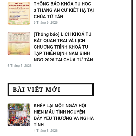
THÔNG BÁO KHÓA TU HỌC
3 THÁNG AN CƯ KIẾT HẠ TẠI
CHÙA TỪ TÂN
6 Tháng 6, 2026
[Thông báo] LỊCH KHOÁ TU
BÁT QUAN TRAI VÀ LỊCH
CHƯƠNG TRÌNH KHOÁ TU
TẬP THIỀN ĐỊNH NĂM BÍNH
NGỌ 2026 TẠI CHÙA TỪ TÂN
6 Tháng 3, 2026
BÀI VIẾT MỚI
KHÉP LẠI MỘT NGÀY HỘI
HIẾN MÁU TÌNH NGUYỆN
ĐẦY YÊU THƯƠNG VÀ NGHĨA
TÌNH
4 Tháng 8, 2026