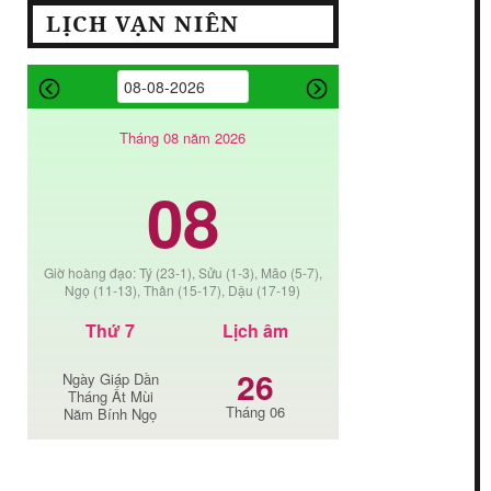
LỊCH VẠN NIÊN
Tháng 08 năm 2026
08
Giờ hoàng đạo: Tý (23-1), Sửu (1-3), Mão (5-7),
Ngọ (11-13), Thân (15-17), Dậu (17-19)
Thứ 7
Lịch âm
26
Ngày Giáp Dần
Tháng Ất Mùi
Tháng 06
Năm Bính Ngọ