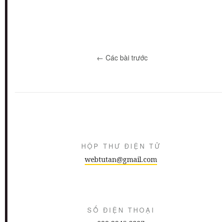
← Các bài trước
HỘP THƯ ĐIỆN TỬ
webtutan@gmail.com
SỐ ĐIỆN THOẠI