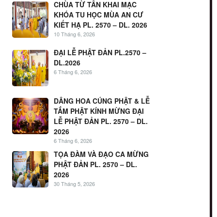
CHÙA TỪ TÂN KHAI MẠC
KHÓA TU HỌC MÙA AN CƯ
KIẾT HẠ PL. 2570 – DL. 2026
10 Tháng 6, 2026
ĐẠI LỄ PHẬT ĐẢN PL.2570 –
DL.2026
6 Tháng 6, 2026
DÂNG HOA CÚNG PHẬT & LỄ
TẮM PHẬT KÍNH MỪNG ĐẠI
LỄ PHẬT ĐẢN PL. 2570 – DL.
2026
6 Tháng 6, 2026
TỌA ĐÀM VÀ ĐẠO CA MỪNG
PHẬT ĐẢN PL. 2570 – DL.
2026
30 Tháng 5, 2026