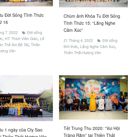
tu Đời Sống Tỉnh Thức
Chùm ảnh Khóa Tu Đời Sống
hứ 16
Tĩnh Thức 15: “Lắng Nghe
Cảm Xúc”
ng 7, 2022
Đời sống
,
,
ức
HT. Thích Viên Giác
Lễ
21 Tháng 4, 2022
Đời sống
,
án Thế Âm Bồ Tát
Thiền
,
,
tỉnh thức
Lắng Nghe Cảm Xúc
Hương Vân
Thiền Thất Hương Vân
Tết Trung Thu 2020: “Vui Hội
tu 1 ngày của Cty Sao
Trăng Rằm” tại Thiền Thất
ại Thiền Thất Hương Vân