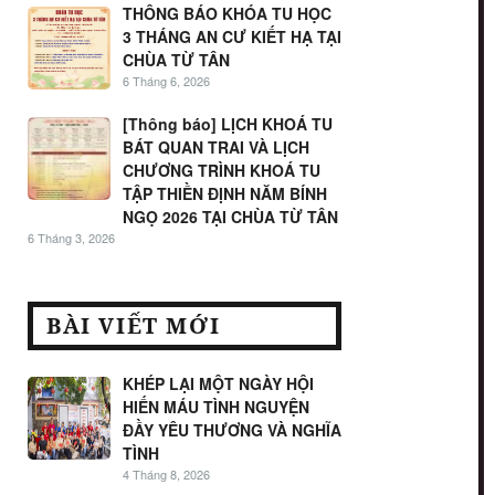
THÔNG BÁO KHÓA TU HỌC
3 THÁNG AN CƯ KIẾT HẠ TẠI
CHÙA TỪ TÂN
6 Tháng 6, 2026
[Thông báo] LỊCH KHOÁ TU
BÁT QUAN TRAI VÀ LỊCH
CHƯƠNG TRÌNH KHOÁ TU
TẬP THIỀN ĐỊNH NĂM BÍNH
NGỌ 2026 TẠI CHÙA TỪ TÂN
6 Tháng 3, 2026
BÀI VIẾT MỚI
KHÉP LẠI MỘT NGÀY HỘI
HIẾN MÁU TÌNH NGUYỆN
ĐẦY YÊU THƯƠNG VÀ NGHĨA
TÌNH
4 Tháng 8, 2026