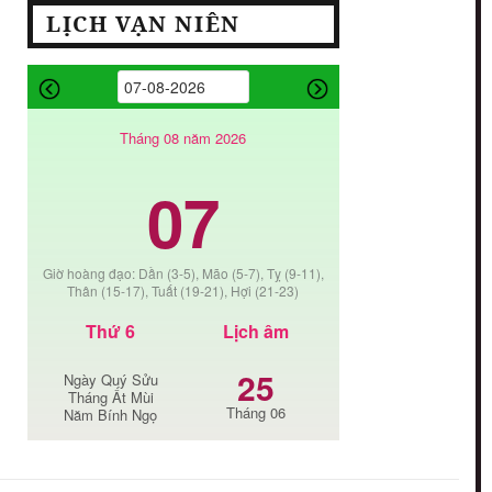
LỊCH VẠN NIÊN
Tháng 08 năm 2026
07
Giờ hoàng đạo: Dần (3-5), Mão (5-7), Tỵ (9-11),
Thân (15-17), Tuất (19-21), Hợi (21-23)
Thứ 6
Lịch âm
25
Ngày Quý Sửu
Tháng Ất Mùi
Tháng 06
Năm Bính Ngọ