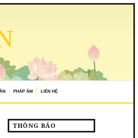
N
TÂN
PHÁP ÂM
LIÊN HỆ
THÔNG BÁO