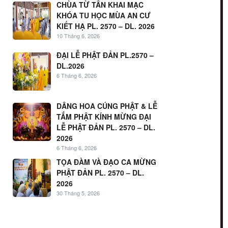
CHÙA TỪ TÂN KHAI MẠC
KHÓA TU HỌC MÙA AN CƯ
KIẾT HẠ PL. 2570 – DL. 2026
10 Tháng 6, 2026
ĐẠI LỄ PHẬT ĐẢN PL.2570 –
DL.2026
6 Tháng 6, 2026
DÂNG HOA CÚNG PHẬT & LỄ
TẮM PHẬT KÍNH MỪNG ĐẠI
LỄ PHẬT ĐẢN PL. 2570 – DL.
2026
6 Tháng 6, 2026
TỌA ĐÀM VÀ ĐẠO CA MỪNG
PHẬT ĐẢN PL. 2570 – DL.
2026
30 Tháng 5, 2026