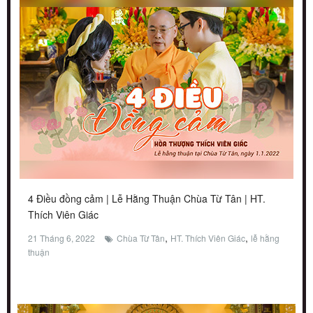
4 Điều đồng cảm | Lễ Hằng Thuận Chùa Từ Tân | HT.
Thích Viên Giác
,
,
21 Tháng 6, 2022
Chùa Từ Tân
HT. Thích Viên Giác
lễ hằng
thuận