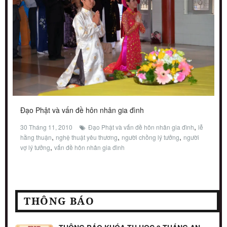
Đạo Phật và vấn đề hôn nhân gia đình
,
30 Tháng 11, 2010
Đạo Phật và vấn đề hôn nhân gia đình
lễ
,
,
,
hằng thuận
nghệ thuật yêu thương
người chồng lý tưởng
người
,
vợ lý tưởng
vấn đề hôn nhân gia đình
THÔNG BÁO