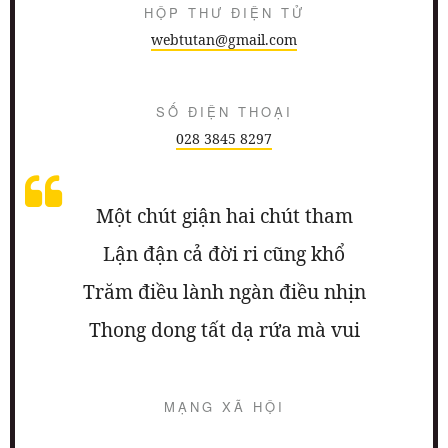
HỘP THƯ ĐIỆN TỬ
webtutan@gmail.com
SỐ ĐIỆN THOẠI
028 3845 8297
Một chút giận hai chút tham
Lận đận cả đời ri cũng khổ
Trăm điều lành ngàn điều nhịn
Thong dong tất dạ rứa mà vui
MẠNG XÃ HỘI