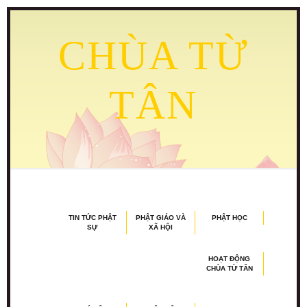
CHÙA TỪ
TÂN
TIN TỨC PHẬT
PHẬT GIÁO VÀ
PHẬT HỌC
SỰ
XÃ HỘI
HOẠT ĐỘNG
CHÙA TỪ TÂN