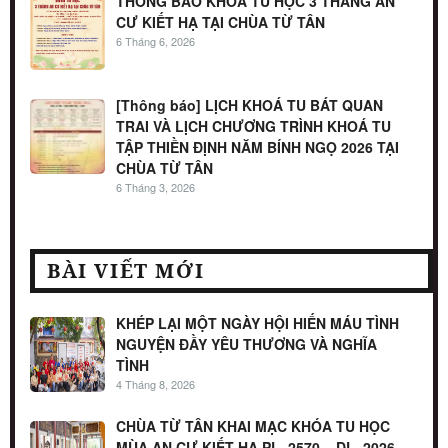
THÔNG BÁO KHÓA TU HỌC 3 THÁNG AN
CƯ KIẾT HẠ TẠI CHÙA TỪ TÂN
6 Tháng 6, 2026
[Thông báo] LỊCH KHOÁ TU BÁT QUAN
TRAI VÀ LỊCH CHƯƠNG TRÌNH KHOÁ TU
TẬP THIỀN ĐỊNH NĂM BÍNH NGỌ 2026 TẠI
CHÙA TỪ TÂN
6 Tháng 3, 2026
BÀI VIẾT MỚI
KHÉP LẠI MỘT NGÀY HỘI HIẾN MÁU TÌNH
NGUYỆN ĐẦY YÊU THƯƠNG VÀ NGHĨA
TÌNH
4 Tháng 8, 2026
CHÙA TỪ TÂN KHAI MẠC KHÓA TU HỌC
MÙA AN CƯ KIẾT HẠ PL. 2570 – DL. 2026