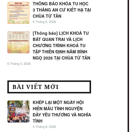
THÔNG BÁO KHÓA TU HỌC
3 THÁNG AN CƯ KIẾT HẠ TẠI
CHÙA TỪ TÂN
6 Tháng 6, 2026
[Thông báo] LỊCH KHOÁ TU
BÁT QUAN TRAI VÀ LỊCH
CHƯƠNG TRÌNH KHOÁ TU
TẬP THIỀN ĐỊNH NĂM BÍNH
NGỌ 2026 TẠI CHÙA TỪ TÂN
6 Tháng 3, 2026
BÀI VIẾT MỚI
KHÉP LẠI MỘT NGÀY HỘI
HIẾN MÁU TÌNH NGUYỆN
ĐẦY YÊU THƯƠNG VÀ NGHĨA
TÌNH
4 Tháng 8, 2026