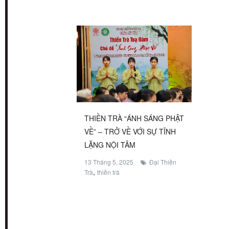
THIỀN TRÀ “ÁNH SÁNG PHẬT
VỀ” – TRỞ VỀ VỚI SỰ TĨNH
LẶNG NỘI TÂM
13 Tháng 5, 2025
Đại Thiền
,
Trà
thiền trà