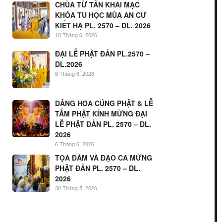
CHÙA TỪ TÂN KHAI MẠC
KHÓA TU HỌC MÙA AN CƯ
KIẾT HẠ PL. 2570 – DL. 2026
10 Tháng 6, 2026
ĐẠI LỄ PHẬT ĐẢN PL.2570 –
DL.2026
6 Tháng 6, 2026
DÂNG HOA CÚNG PHẬT & LỄ
TẮM PHẬT KÍNH MỪNG ĐẠI
LỄ PHẬT ĐẢN PL. 2570 – DL.
2026
6 Tháng 6, 2026
TỌA ĐÀM VÀ ĐẠO CA MỪNG
PHẬT ĐẢN PL. 2570 – DL.
2026
30 Tháng 5, 2026