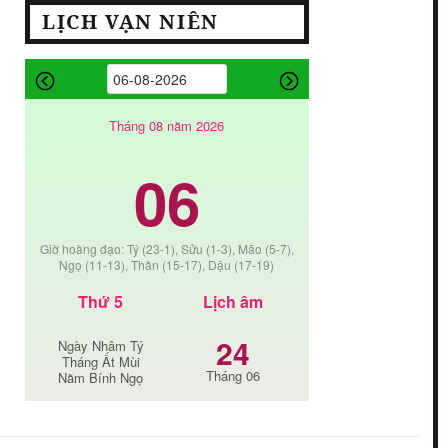
LỊCH VẠN NIÊN
Tháng 08 năm 2026
06
Giờ hoàng đạo: Tý (23-1), Sửu (1-3), Mão (5-7),
Ngọ (11-13), Thân (15-17), Dậu (17-19)
Thứ 5
Lịch âm
24
Ngày Nhâm Tý
Tháng Ất Mùi
Tháng 06
Năm Bính Ngọ