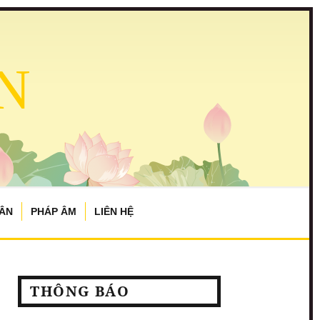
N
TÂN
PHÁP ÂM
LIÊN HỆ
THÔNG BÁO