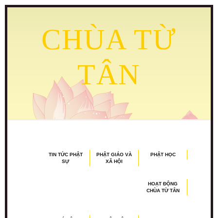
CHÙA TỪ
TÂN
TIN TỨC PHẬT
PHẬT GIÁO VÀ
PHẬT HỌC
SỰ
XÃ HỘI
HOẠT ĐỘNG
CHÙA TỪ TÂN