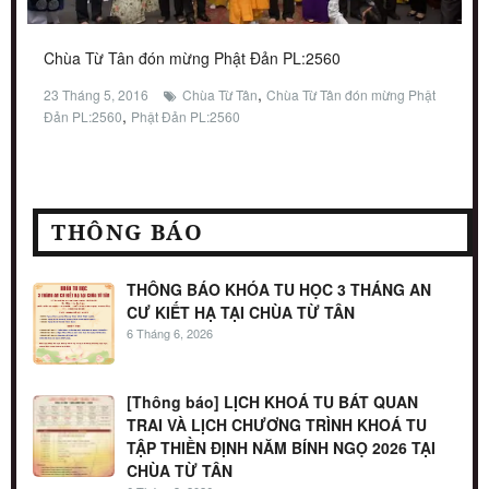
Chùa Từ Tân đón mừng Phật Đản PL:2560
,
23 Tháng 5, 2016
Chùa Từ Tân
Chùa Từ Tân đón mừng Phật
,
Đản PL:2560
Phật Đản PL:2560
THÔNG BÁO
THÔNG BÁO KHÓA TU HỌC 3 THÁNG AN
CƯ KIẾT HẠ TẠI CHÙA TỪ TÂN
6 Tháng 6, 2026
[Thông báo] LỊCH KHOÁ TU BÁT QUAN
TRAI VÀ LỊCH CHƯƠNG TRÌNH KHOÁ TU
TẬP THIỀN ĐỊNH NĂM BÍNH NGỌ 2026 TẠI
CHÙA TỪ TÂN