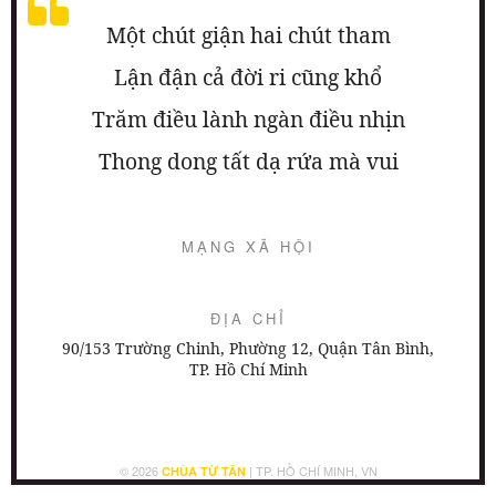
Một chút giận hai chút tham
Lận đận cả đời ri cũng khổ
Trăm điều lành ngàn điều nhịn
Thong dong tất dạ rứa mà vui
MẠNG XÃ HỘI
ĐỊA CHỈ
90/153 Trường Chinh, Phường 12, Quận Tân Bình,
TP. Hồ Chí Minh
© 2026
| TP. HỒ CHÍ MINH, VN
CHÙA TỪ TÂN