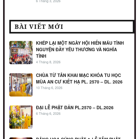
6 Tháng 3, 2026
BÀI VIẾT MỚI
KHÉP LẠI MỘT NGÀY HỘI HIẾN MÁU TÌNH
NGUYỆN ĐẦY YÊU THƯƠNG VÀ NGHĨA
TÌNH
4 Tháng 8, 2026
CHÙA TỪ TÂN KHAI MẠC KHÓA TU HỌC
MÙA AN CƯ KIẾT HẠ PL. 2570 – DL. 2026
10 Tháng 6, 2026
ĐẠI LỄ PHẬT ĐẢN PL.2570 – DL.2026
6 Tháng 6, 2026