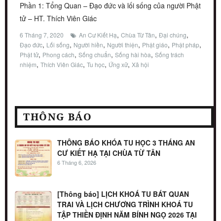
Phần 1: Tổng Quan – Đạo đức và lối sống của người Phật
tử – HT. Thích Viên Giác
,
,
,
6 Tháng 7, 2020
An Cư Kiết Hạ
Chùa Từ Tân
Đại chúng
,
,
,
,
,
,
Đạo đức
Lối sống
Người hiền
Người thiện
Phật giáo
Phật pháp
,
,
,
,
Phật tử
Phong cách
Sống chuẩn
Sống hài hòa
Sống trách
,
,
,
,
nhiệm
Thích Viên Giác
Tu học
Ứng xử
Xã hội
THÔNG BÁO
THÔNG BÁO KHÓA TU HỌC 3 THÁNG AN
CƯ KIẾT HẠ TẠI CHÙA TỪ TÂN
6 Tháng 6, 2026
[Thông báo] LỊCH KHOÁ TU BÁT QUAN
TRAI VÀ LỊCH CHƯƠNG TRÌNH KHOÁ TU
TẬP THIỀN ĐỊNH NĂM BÍNH NGỌ 2026 TẠI