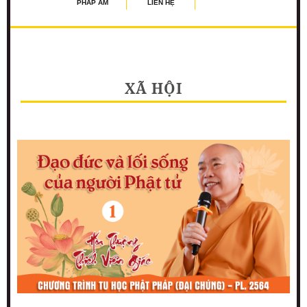
PHÁP ÂM
LIÊN HỆ
XÃ HỘI