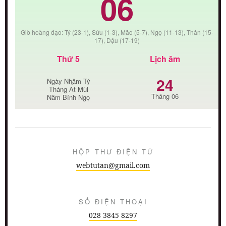
06
Giờ hoàng đạo: Tý (23-1), Sửu (1-3), Mão (5-7), Ngọ (11-13), Thân (15-
17), Dậu (17-19)
Thứ 5
Lịch âm
24
Ngày Nhâm Tý
Tháng Ất Mùi
Tháng 06
Năm Bính Ngọ
HỘP THƯ ĐIỆN TỬ
webtutan@gmail.com
SỐ ĐIỆN THOẠI
028 3845 8297