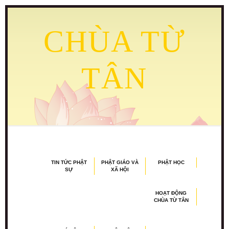
CHÙA TỪ
TÂN
TIN TỨC PHẬT
PHẬT GIÁO VÀ
PHẬT HỌC
SỰ
XÃ HỘI
HOẠT ĐỘNG
CHÙA TỪ TÂN