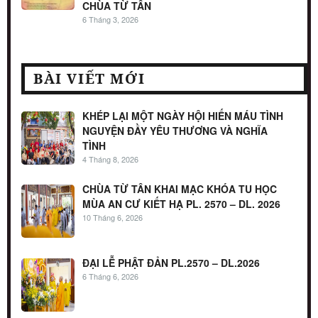
CHÙA TỪ TÂN
6 Tháng 3, 2026
BÀI VIẾT MỚI
KHÉP LẠI MỘT NGÀY HỘI HIẾN MÁU TÌNH
NGUYỆN ĐẦY YÊU THƯƠNG VÀ NGHĨA
TÌNH
4 Tháng 8, 2026
CHÙA TỪ TÂN KHAI MẠC KHÓA TU HỌC
MÙA AN CƯ KIẾT HẠ PL. 2570 – DL. 2026
10 Tháng 6, 2026
ĐẠI LỄ PHẬT ĐẢN PL.2570 – DL.2026
6 Tháng 6, 2026