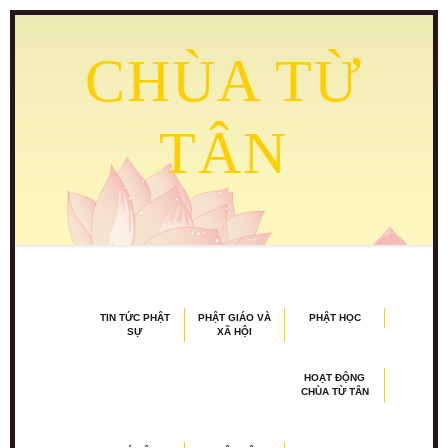
CHÙA TỪ
TÂN
TIN TỨC PHẬT
PHẬT GIÁO VÀ
PHẬT HỌC
SỰ
XÃ HỘI
HOẠT ĐỘNG
CHÙA TỪ TÂN