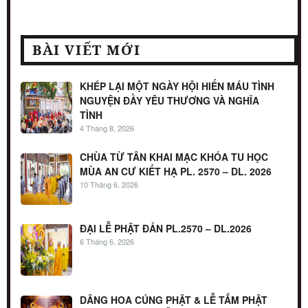
BÀI VIẾT MỚI
KHÉP LẠI MỘT NGÀY HỘI HIẾN MÁU TÌNH
NGUYỆN ĐẦY YÊU THƯƠNG VÀ NGHĨA
TÌNH
4 Tháng 8, 2026
CHÙA TỪ TÂN KHAI MẠC KHÓA TU HỌC
MÙA AN CƯ KIẾT HẠ PL. 2570 – DL. 2026
10 Tháng 6, 2026
ĐẠI LỄ PHẬT ĐẢN PL.2570 – DL.2026
6 Tháng 6, 2026
DÂNG HOA CÚNG PHẬT & LỄ TẮM PHẬT