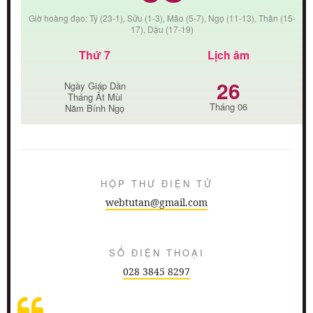
Giờ hoàng đạo: Tý (23-1), Sửu (1-3), Mão (5-7), Ngọ (11-13), Thân (15-
17), Dậu (17-19)
Thứ 7
Lịch âm
26
Ngày Giáp Dần
Tháng Ất Mùi
Tháng 06
Năm Bính Ngọ
HỘP THƯ ĐIỆN TỬ
webtutan@gmail.com
SỐ ĐIỆN THOẠI
028 3845 8297