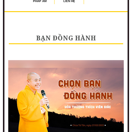
PHÁP ÂM
LIÊN HỆ
BẠN ĐỒNG HÀNH