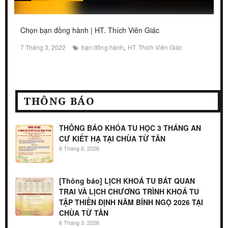
Chọn bạn đồng hành | HT. Thích Viên Giác
,
7 Tháng 3, 2022
bạn đồng hành
HT. Thích Viên Giác
THÔNG BÁO
THÔNG BÁO KHÓA TU HỌC 3 THÁNG AN
CƯ KIẾT HẠ TẠI CHÙA TỪ TÂN
6 Tháng 6, 2026
[Thông báo] LỊCH KHOÁ TU BÁT QUAN
TRAI VÀ LỊCH CHƯƠNG TRÌNH KHOÁ TU
TẬP THIỀN ĐỊNH NĂM BÍNH NGỌ 2026 TẠI
CHÙA TỪ TÂN
6 Tháng 3, 2026