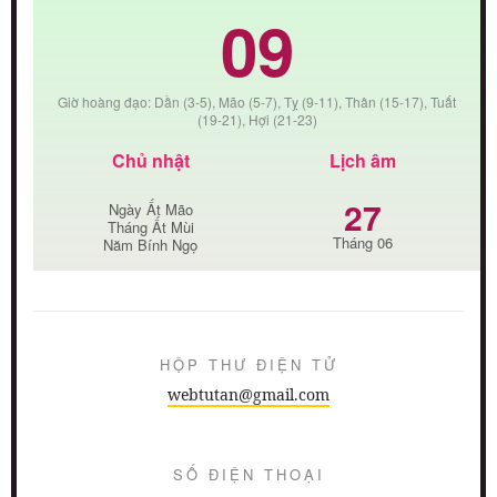
09
Giờ hoàng đạo: Dần (3-5), Mão (5-7), Tỵ (9-11), Thân (15-17), Tuất
(19-21), Hợi (21-23)
Chủ nhật
Lịch âm
27
Ngày Ất Mão
Tháng Ất Mùi
Tháng 06
Năm Bính Ngọ
HỘP THƯ ĐIỆN TỬ
webtutan@gmail.com
SỐ ĐIỆN THOẠI