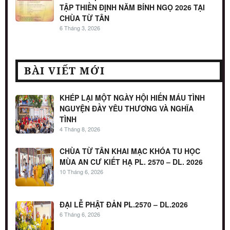
TẬP THIỀN ĐỊNH NĂM BÍNH NGỌ 2026 TẠI
CHÙA TỪ TÂN
6 Tháng 3, 2026
BÀI VIẾT MỚI
KHÉP LẠI MỘT NGÀY HỘI HIẾN MÁU TÌNH
NGUYỆN ĐẦY YÊU THƯƠNG VÀ NGHĨA
TÌNH
4 Tháng 8, 2026
CHÙA TỪ TÂN KHAI MẠC KHÓA TU HỌC
MÙA AN CƯ KIẾT HẠ PL. 2570 – DL. 2026
10 Tháng 6, 2026
ĐẠI LỄ PHẬT ĐẢN PL.2570 – DL.2026
6 Tháng 6, 2026