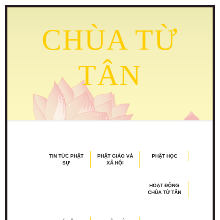
CHÙA TỪ
TÂN
TIN TỨC PHẬT
PHẬT GIÁO VÀ
PHẬT HỌC
SỰ
XÃ HỘI
HOẠT ĐỘNG
CHÙA TỪ TÂN