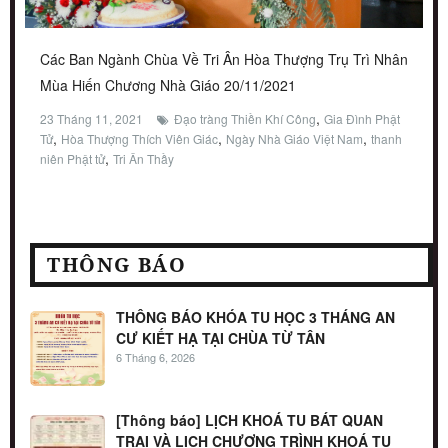
Các Ban Ngành Chùa Về Tri Ân Hòa Thượng Trụ Trì Nhân
Mùa Hiến Chương Nhà Giáo 20/11/2021
,
23 Tháng 11, 2021
Đạo tràng Thiền Khí Công
Gia Đình Phật
,
,
,
Tử
Hòa Thượng Thích Viên Giác
Ngày Nhà Giáo Việt Nam
thanh
,
niên Phật tử
Tri Ân Thầy
THÔNG BÁO
THÔNG BÁO KHÓA TU HỌC 3 THÁNG AN
CƯ KIẾT HẠ TẠI CHÙA TỪ TÂN
6 Tháng 6, 2026
[Thông báo] LỊCH KHOÁ TU BÁT QUAN
TRAI VÀ LỊCH CHƯƠNG TRÌNH KHOÁ TU