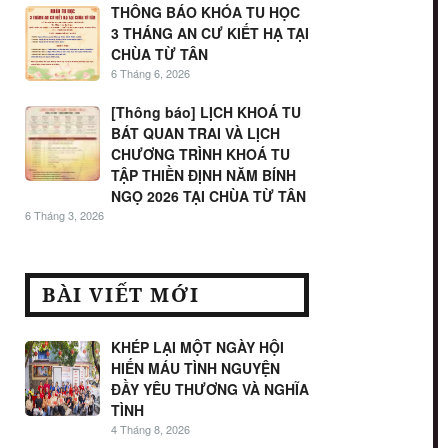
THÔNG BÁO KHÓA TU HỌC
3 THÁNG AN CƯ KIẾT HẠ TẠI
CHÙA TỪ TÂN
6 Tháng 6, 2026
[Thông báo] LỊCH KHOÁ TU
BÁT QUAN TRAI VÀ LỊCH
CHƯƠNG TRÌNH KHOÁ TU
TẬP THIỀN ĐỊNH NĂM BÍNH
NGỌ 2026 TẠI CHÙA TỪ TÂN
6 Tháng 3, 2026
BÀI VIẾT MỚI
KHÉP LẠI MỘT NGÀY HỘI
HIẾN MÁU TÌNH NGUYỆN
ĐẦY YÊU THƯƠNG VÀ NGHĨA
TÌNH
4 Tháng 8, 2026