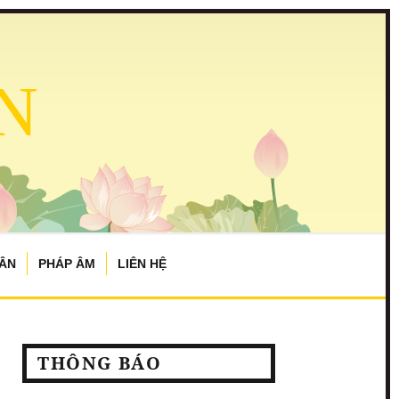
N
TÂN
PHÁP ÂM
LIÊN HỆ
THÔNG BÁO