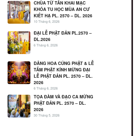
CHÙA TỪ TÂN KHAI MẠC
KHÓA TU HỌC MÙA AN CƯ
KIẾT HẠ PL. 2570 – DL. 2026
10 Tháng 6, 2026
ĐẠI LỄ PHẬT ĐẢN PL.2570 –
DL.2026
6 Tháng 6, 2026
DÂNG HOA CÚNG PHẬT & LỄ
TẮM PHẬT KÍNH MỪNG ĐẠI
LỄ PHẬT ĐẢN PL. 2570 – DL.
2026
6 Tháng 6, 2026
TỌA ĐÀM VÀ ĐẠO CA MỪNG
PHẬT ĐẢN PL. 2570 – DL.
2026
30 Tháng 5, 2026