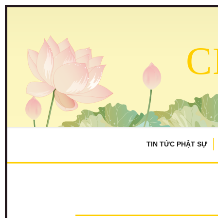
C
TIN TỨC PHẬT SỰ