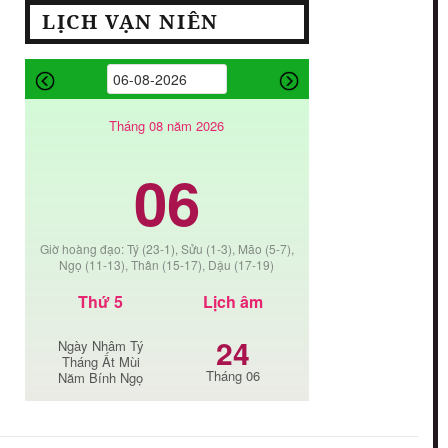
LỊCH VẠN NIÊN
Tháng 08 năm 2026
06
Giờ hoàng đạo: Tý (23-1), Sửu (1-3), Mão (5-7),
Ngọ (11-13), Thân (15-17), Dậu (17-19)
Thứ 5
Lịch âm
24
Ngày Nhâm Tý
Tháng Ất Mùi
Tháng 06
Năm Bính Ngọ