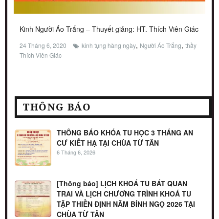
Kinh Người Áo Trắng – Thuyết giảng: HT. Thích Viên Giác
,
,
24 Tháng 6, 2020
kinh tụng hàng ngày
Người Áo Trắng
thầy
Thích Viên Giác
THÔNG BÁO
THÔNG BÁO KHÓA TU HỌC 3 THÁNG AN
CƯ KIẾT HẠ TẠI CHÙA TỪ TÂN
6 Tháng 6, 2026
[Thông báo] LỊCH KHOÁ TU BÁT QUAN
TRAI VÀ LỊCH CHƯƠNG TRÌNH KHOÁ TU
TẬP THIỀN ĐỊNH NĂM BÍNH NGỌ 2026 TẠI
CHÙA TỪ TÂN