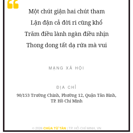
Một chút giận hai chút tham
Lận đận cả đời ri cũng khổ
Trăm điều lành ngàn điều nhịn
Thong dong tất dạ rứa mà vui
MẠNG XÃ HỘI
ĐỊA CHỈ
90/153 Trường Chinh, Phường 12, Quận Tân Bình,
TP. Hồ Chí Minh
© 2026
| TP. HỒ CHÍ MINH, VN
CHÙA TỪ TÂN