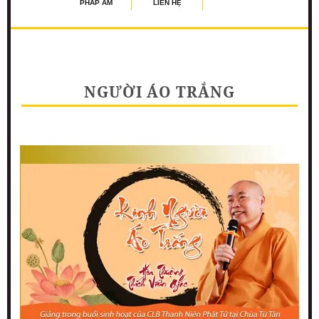
PHÁP ÂM
LIÊN HỆ
NGƯỜI ÁO TRẮNG