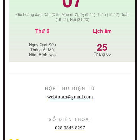
Giờ hoàng đạo: Dần (3-5), Mão (5-7), Tỵ (9-11), Thân (15-17), Tuất
(19-21), Hợi (21-23)
Thứ 6
Lịch âm
25
Ngày Quý Sửu
Tháng Ất Mùi
Tháng 06
Năm Bính Ngọ
HỘP THƯ ĐIỆN TỬ
webtutan@gmail.com
SỐ ĐIỆN THOẠI
028 3845 8297