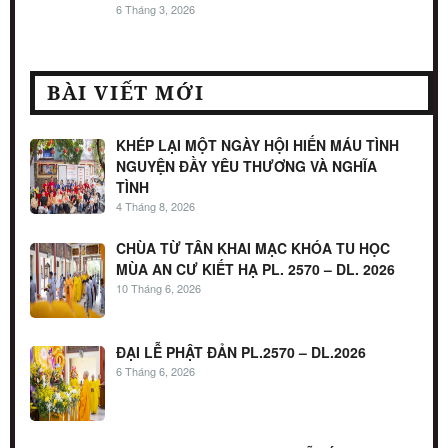
6 Tháng 3, 2026
BÀI VIẾT MỚI
KHÉP LẠI MỘT NGÀY HỘI HIẾN MÁU TÌNH
NGUYỆN ĐẦY YÊU THƯƠNG VÀ NGHĨA
TÌNH
4 Tháng 8, 2026
CHÙA TỪ TÂN KHAI MẠC KHÓA TU HỌC
MÙA AN CƯ KIẾT HẠ PL. 2570 – DL. 2026
10 Tháng 6, 2026
ĐẠI LỄ PHẬT ĐẢN PL.2570 – DL.2026
6 Tháng 6, 2026