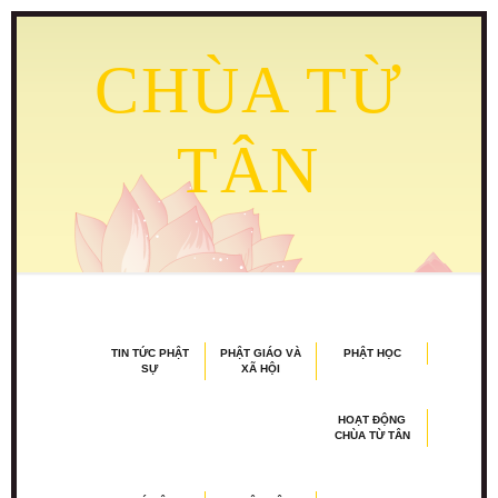
CHÙA TỪ
TÂN
TIN TỨC PHẬT
PHẬT GIÁO VÀ
PHẬT HỌC
SỰ
XÃ HỘI
HOẠT ĐỘNG
CHÙA TỪ TÂN