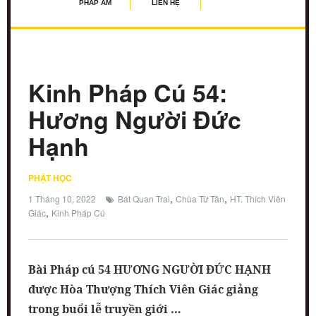
PHÁP ÂM
LIÊN HỆ
Kinh Pháp Cú 54:
Hương Người Đức
Hạnh
PHẬT HỌC
,
,
1 Tháng 10, 2022
Bát Quan Trai
Chùa Từ Tân
HT. Thích Viên
,
Giác
Kinh Pháp Cú
Bài Pháp cú 54 HƯƠNG NGƯỜI ĐỨC HẠNH
được Hòa Thượng Thích Viên Giác giảng
trong buổi lễ truyền giới …