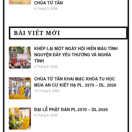
CHÙA TỪ TÂN
6 Tháng 3, 2026
BÀI VIẾT MỚI
KHÉP LẠI MỘT NGÀY HỘI HIẾN MÁU TÌNH
NGUYỆN ĐẦY YÊU THƯƠNG VÀ NGHĨA
TÌNH
4 Tháng 8, 2026
CHÙA TỪ TÂN KHAI MẠC KHÓA TU HỌC
MÙA AN CƯ KIẾT HẠ PL. 2570 – DL. 2026
10 Tháng 6, 2026
ĐẠI LỄ PHẬT ĐẢN PL.2570 – DL.2026
6 Tháng 6, 2026