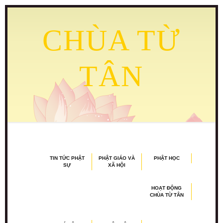
CHÙA TỪ
TÂN
TIN TỨC PHẬT
PHẬT GIÁO VÀ
PHẬT HỌC
SỰ
XÃ HỘI
HOẠT ĐỘNG
CHÙA TỪ TÂN