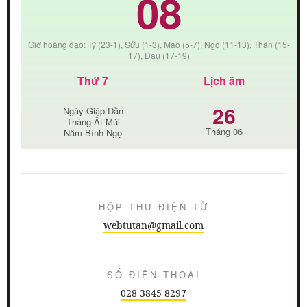
08
Giờ hoàng đạo: Tý (23-1), Sửu (1-3), Mão (5-7), Ngọ (11-13), Thân (15-
17), Dậu (17-19)
Thứ 7
Lịch âm
26
Ngày Giáp Dần
Tháng Ất Mùi
Tháng 06
Năm Bính Ngọ
HỘP THƯ ĐIỆN TỬ
webtutan@gmail.com
SỐ ĐIỆN THOẠI
028 3845 8297