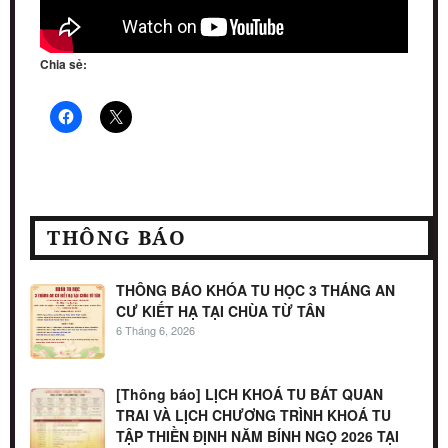
Chia sẻ:
THÔNG BÁO
THÔNG BÁO KHÓA TU HỌC 3 THÁNG AN
CƯ KIẾT HẠ TẠI CHÙA TỪ TÂN
6 Tháng 6, 2026
[Thông báo] LỊCH KHOÁ TU BÁT QUAN
TRAI VÀ LỊCH CHƯƠNG TRÌNH KHOÁ TU
TẬP THIỀN ĐỊNH NĂM BÍNH NGỌ 2026 TẠI