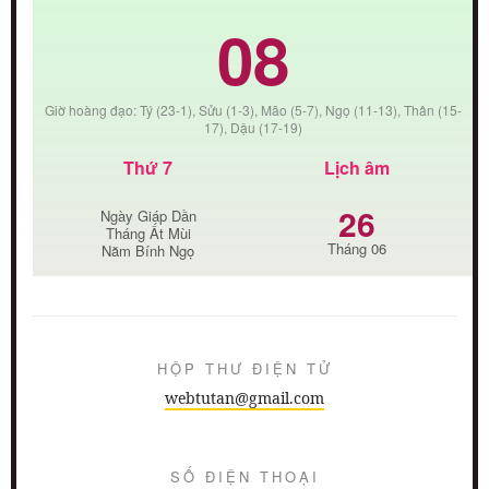
08
Giờ hoàng đạo: Tý (23-1), Sửu (1-3), Mão (5-7), Ngọ (11-13), Thân (15-
17), Dậu (17-19)
Thứ 7
Lịch âm
26
Ngày Giáp Dần
Tháng Ất Mùi
Tháng 06
Năm Bính Ngọ
HỘP THƯ ĐIỆN TỬ
webtutan@gmail.com
SỐ ĐIỆN THOẠI