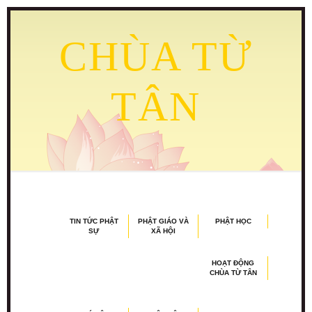
CHÙA TỪ
TÂN
TIN TỨC PHẬT
PHẬT GIÁO VÀ
PHẬT HỌC
SỰ
XÃ HỘI
HOẠT ĐỘNG
CHÙA TỪ TÂN