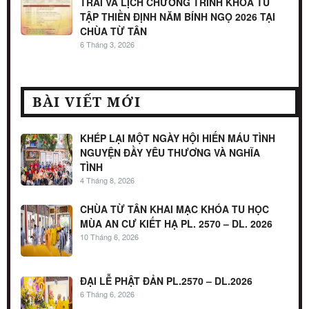
TRAI VÀ LỊCH CHƯƠNG TRÌNH KHOÁ TU
TẬP THIỀN ĐỊNH NĂM BÍNH NGỌ 2026 TẠI
CHÙA TỪ TÂN
6 Tháng 3, 2026
BÀI VIẾT MỚI
KHÉP LẠI MỘT NGÀY HỘI HIẾN MÁU TÌNH
NGUYỆN ĐẦY YÊU THƯƠNG VÀ NGHĨA
TÌNH
4 Tháng 8, 2026
CHÙA TỪ TÂN KHAI MẠC KHÓA TU HỌC
MÙA AN CƯ KIẾT HẠ PL. 2570 – DL. 2026
10 Tháng 6, 2026
ĐẠI LỄ PHẬT ĐẢN PL.2570 – DL.2026
6 Tháng 6, 2026